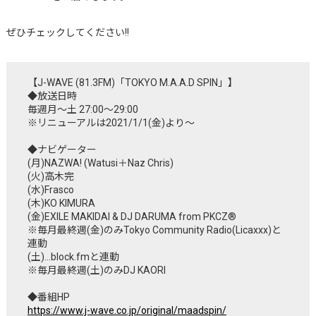
ぜひチェックしてください!!
【J-WAVE (81.3FM)「TOKYO M.A.A.D SPIN」】
◆放送日時
毎週月～土 27:00～29:00
※リニューアルは2021/1/1(金)より～
◆ナビゲーター
(月)NAZWA! (Watusi＋Naz Chris)
(火)高木完
(水)Frasco
(木)KO KIMURA
(金)EXILE MAKIDAI & DJ DARUMA from PKCZ®
※毎月最終週(金)のみTokyo Community Radio(Licaxxx)と
連動
(土)…block.fmと連動
※毎月最終週(土)のみDJ KAORI
◆番組HP
https://www.j-wave.co.jp/original/maadspin/