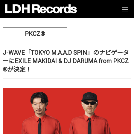
PKCZ®
J-WAVE「TOKYO M.A.A.D SPIN」のナビゲータ
ーにEXILE MAKIDAI & DJ DARUMA from PKCZ
®が決定！