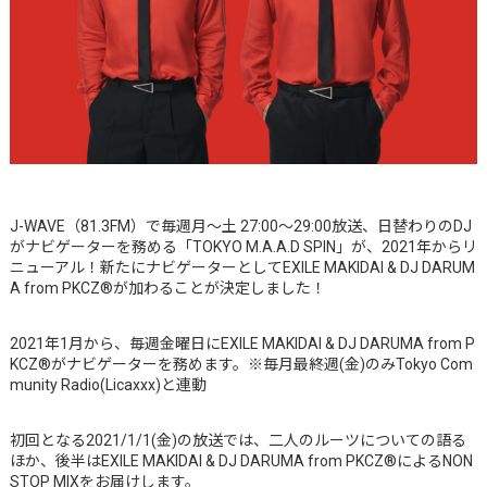
J-WAVE（81.3FM）で毎週月～土 27:00～29:00放送、日替わりのDJ
がナビゲーターを務める「TOKYO M.A.A.D SPIN」が、2021年からリ
ニューアル！新たにナビゲーターとしてEXILE MAKIDAI & DJ DARUM
A from PKCZ®が加わることが決定しました！
2021年1月から、毎週金曜日にEXILE MAKIDAI & DJ DARUMA from P
KCZ®がナビゲーターを務めます。※毎月最終週(金)のみTokyo Com
munity Radio(Licaxxx)と連動
初回となる2021/1/1(金)の放送では、二人のルーツについての語る
ほか、後半はEXILE MAKIDAI & DJ DARUMA from PKCZ®によるNON
STOP MIXをお届けします。