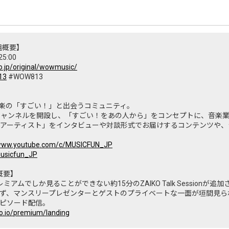
番組概要】
5:00
o.jp/original/wowmusic/
13
#WOW813
た 音楽の「すごい！」と出会うコミュニティ。
beチャンネルを開設し、「すごい！をあの人から」をコンセプトに、音楽
アーティスト」をインタビューや対談形式でお届けするコンテンツや、
/www.youtube.com/c/MUSICFUN_JP
musicfun_JP
」概要】
レミアムでしか見ることができない約15分のZAIKO Talk Sessionが追加さ
に限らず、マンスリープレゼンターとゲストのプライベートな一面が垣間見
ピソード配信。
ko.io/premium/landing