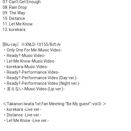
07. Can’t Get Enough
08. Rain Drop
09. The Way
10. Distance
11. Let Me Know
12. korekara
[Blu-ray］※XNLD-10155/Bのみ
・Only One For Me-Music Video-
・Ready?-Music Video-
・Let Me Know-Music Video-
・korekara-Music Video-
・Ready?-Performance Video-
・Ready?-Performance Video (Day ver.)-
・Ready?-Performance Video (Night ver.)-
・言えない-Music Video (Lip ver.)-
＜Takanori Iwata 1st Fan Meeting “Be My guest”-vol.0-＞
・korekara -Live ver.-
・Distance -Live ver.-
・Let Me Know -Live ver.-