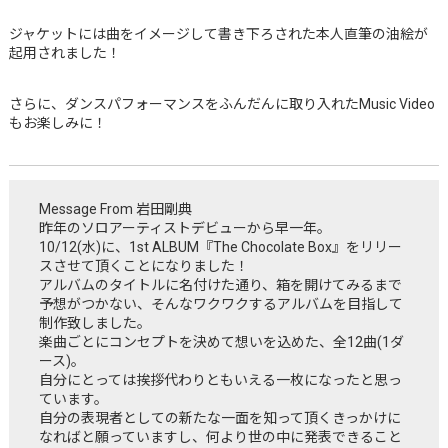
ジャケットには曲をイメージして書き下ろされた本人直筆の油絵が
起用されました！
さらに、ダンスパフォーマンスをふんだんに取り入れたMusic Video
もお楽しみに！
Message From 岩田剛典
昨年のソロアーティストデビューから早一年。
10/12(水)に、1st ALBUM『The Chocolate Box』をリリー
スさせて頂くことになりました！
アルバムのタイトルに名付けた通り、箱を開けてみるまで
予想がつかない、そんなワクワクするアルバムを目指して
制作致しました。
楽曲ごとにコンセプトを決めて想いを込めた、全12曲(1ダ
ース)。
自分にとっては挨拶代わりともいえる一枚になったと思っ
ています。
自分の表現者としての新たな一面を知って頂くきっかけに
なればと願っていますし、何より世の中に発表できること