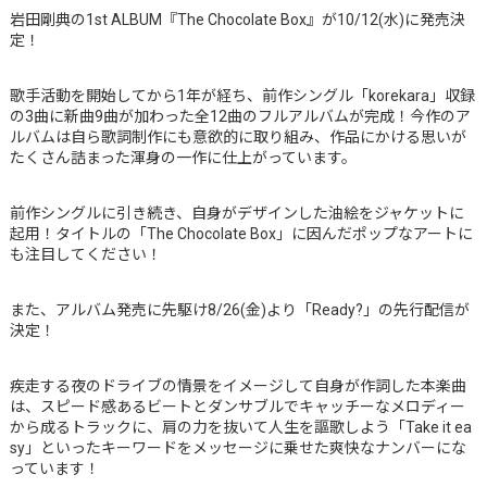
岩田剛典の1st ALBUM『The Chocolate Box』が10/12(水)に発売決
定！
歌手活動を開始してから1年が経ち、前作シングル「korekara」収録
の3曲に新曲9曲が加わった全12曲のフルアルバムが完成！今作のア
ルバムは自ら歌詞制作にも意欲的に取り組み、作品にかける思いが
たくさん詰まった渾身の一作に仕上がっています。
前作シングルに引き続き、自身がデザインした油絵をジャケットに
起用！タイトルの「The Chocolate Box」に因んだポップなアートに
も注目してください！
また、アルバム発売に先駆け8/26(金)より「Ready?」の先行配信が
決定！
疾走する夜のドライブの情景をイメージして自身が作詞した本楽曲
は、スピード感あるビートとダンサブルでキャッチーなメロディー
から成るトラックに、肩の力を抜いて人生を謳歌しよう「Take it ea
sy」といったキーワードをメッセージに乗せた爽快なナンバーにな
っています！