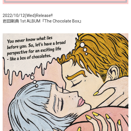
2022/10/12(Wed)Release!!
岩田剛典 1st ALBUM『The Chocolate Box』