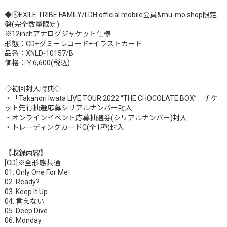
◆③EXILE TRIBE FAMILY/LDH official mobile会員&mu-mo shop限定
盤(完全数量限定)
※12inchアナログジャケット仕様
形態：CD+ダミーレコード+イラストカード
品番：XNLD-10157/B
価格：￥6,600(税込)
◇初回封入特典◇
・「Takanori Iwata LIVE TOUR 2022 “THE CHOCOLATE BOX”」チケ
ット先行抽選応募シリアルナンバー封入
・オンラインイベント応募抽選券(シリアルナンバー)封入
・トレーディングカードC(全1種)封入
【収録内容】
[CD]※全形態共通
01. Only One For Me
02. Ready?
03. Keep It Up
04. 言えない
05. Deep Dive
06. Monday