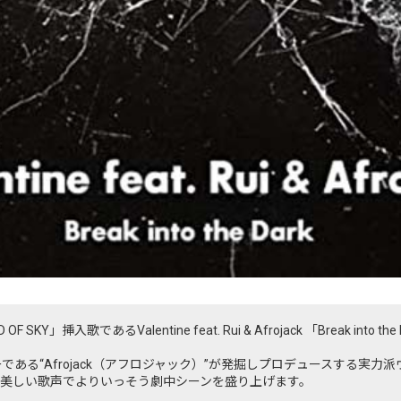
ND OF SKY」挿入歌であるValentine feat. Rui & Afrojack 「Break int
ある“Afrojack（アフロジャック）”が発掘しプロデュースする実力派ヴォ
美しい歌声でよりいっそう劇中シーンを盛り上げます。