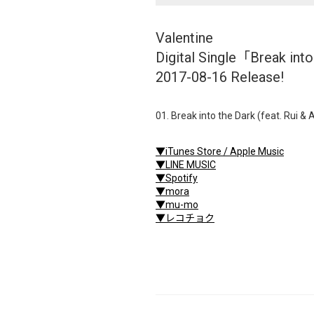
Valentine
Digital Single「Break into
2017-08-16 Release!
01. Break into the Dark (feat. Rui & 
▼iTunes Store / Apple Music
▼LINE MUSIC
▼Spotify
▼mora
▼mu-mo
▼レコチョク