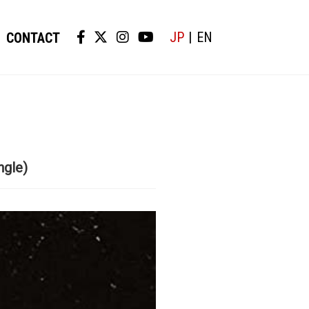
JP
EN
CONTACT
ngle)