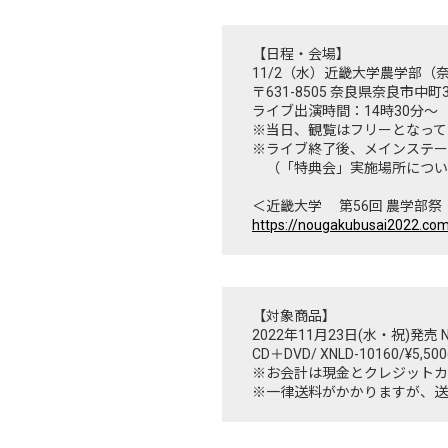
【日程・会場】
11/2（水）近畿大学農学部
〒631-8505 奈良県奈良市中町33
ライブ出演時間：14時30分～
※当日、観覧はフリーとなって
※ライブ終了後、メインステー
（「特典会」実施場所につい
＜近畿大学 第56回 農学部
https://nougakubusai2022.co
【対象商品】
2022年11月23日(水・祝)発売 New A
CD＋DVD/ XNLD-10160/¥5,50
※お会計は現金とクレジットカ
※一律送料がかかりますが、送