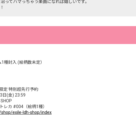
とって沼ってハマっちゃう楽曲になれば嬉しいです。
！
1種封入 (絵柄数未定）
D SHOP限定 特別超先行予約
日(金) 23:59
VD SHOP
レカ #004（絵柄1種）
c/shop/exile-ldh-shop/index