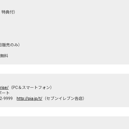
ンス内・特典付）
当日販売のみ）
無料
/rise/
（PC＆スマートフォン）
ポート
2-9999
http://pia.jp/t/
（セブンイレブン各店）