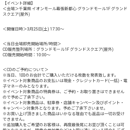
【イベント詳細】
＜会場＞千葉県 イオンモール幕張新都心 グランドモール1F グランド
スクエア(屋外)
＜開催日時＞3月25日(土) 17:30〜
＜当日会場即売開始場所/時間＞
CD販売整列場所：グランドモール1F グランドスクエア(屋外)
CD販売開始時間：10:00～
＜CDのご予約について＞
※当日、1回のお会計でご購入いただける枚数を発表致します。
※イベント対象商品のお支払いは現金・クレジットカード(一括)・電
子マネーのみとなります。
※イベント対象商品の特典券は、ご予約・お取り置きはできません
ので予めご了承下さい。
※イベント対象商品は、駐車券・店舗キャンペーン及びポイント・
キャンペーン対象外となります。予めご了承下さいませ。
※お買い上げ頂きました商品はいかなる理由でも返品は一切お受け
できません。
※追加購入をご希望のお客様は、再度最後尾にお並び頂くことは可