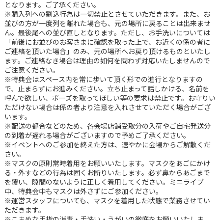
となります。ご了承ください。
※購入列への割込行為は一切禁止とさせていただきます。また、お
並びの方が一度列を離れた場合も、元の場所に戻ることは出来ませ
ん。最後尾への並び直しとなります。ただし、お手洗いについては
「前後にお並びのお客さまに確認を取った上で、お近くの係の者に
ご連絡を頂いた場合」のみ、元の場所へお戻り頂けるものといたし
ます。ご連絡なき場合は理由の如何を問わず対応いたしませんので
ご注意ください。
※特典会はスペース内を常に歩いて頂く形での進行となりますの
で、止まらずにお進みください。立ち止まって話しかける、名前を
呼んで欲しい、ポーズを取ってほしい等の要求は禁止です。お守りい
ただけない場合は係の者より注意を入れさせていただく場合がござ
います。
※配送の都合などのため、各会場店舗受取分の入荷やご自宅発送分
の到着が遅れる場合がございますので予めご了承ください。
※イベントへのご参加を終えた方は、速やかに会場からご解散くだ
さい。
※マスクの原則常時着用をお願いいたします。マスクをあごにかけ
る・外すなどの行為は固くお断りいたします。必ず鼻からあごまで
を覆い、隙間のないように正しく着用してください。ミニライブ
中、特典会中もマスクは外さずにご参加ください。
※運営スタッフについても、マスクを着用した状態で業務させてい
ただきます。
※こまめな手指の消毒・手洗い・うがいの徹底をお願いいたしま