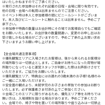
はいたしかねますのでご了承ください。
※発行された参加券はそれぞれ記載の日程・会場に限り有効です。
他の日程・会場への転用は出来ませんのでご注意ください。
※イベント時は本人と参加者様の間にビニールシートがございま
す。本人及びビニールシートに触れることは出来ません。予めご了
承下さい。
※参加券や特典の数量はお会計時にその場でお客様自らでもご確認
をお願いいたします。お会計後の数量間違い、変更のお申し出はお
受け致しかねる場合がございますので、予めご了承の上お買い求め
下さいますようお願い申し上げます。
【全会場共通注意事項】
※優先観覧エリアに入場されたお客様は、後から来られるお客様分
の場所取りは一切禁止とします。ご自身がお持ちになった荷物が場
所取りになっていると運営スタッフが判断した際はお声掛けさせて
いただきます。ご協力をお願いいたします。
※優先観覧エリア、特典会にはお連れの3歳未満のお子様1名様のみ
ご一緒にご入場いただけます。
※安全面の観点より、未就学児のお子さまの単独での参加はお断り
いたします。必ず保護者さま付添の上でご参加ください。
※会場ごとのエリアに限りがあるため、優先エリア券をお持ちでは
無い方は、入場規制を設ける場合があります。予めご了承くださ
い。会場での、椅子や物を置いての場所取りや座り込みは一切禁止