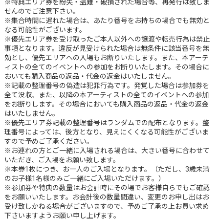
※特典エリア券を紛失・盗難・破損された場合等、再発行は致しま
せんのでご注意下さい。
※集合時間に遅れた場合は、あたり番号をお持ちの場合でも無効と
なる可能性がございます。
※優先エリア券を受け取ったご本人以外への譲渡や転売行為は禁止
事項となります。違反が見受けられた場合は無条件に該当番号を無
効とし、優先エリアへの入場もお断りいたします。また、本アーテ
ィストの全てのイベントへの参加をお断りいたします。その場合に
おいても購入商品の返品・代金の返金はいたしません。
※記載の整理番号の偽造は犯罪行為です。発覚した場合は参加券を
全て没収、また、以降の本アーティストの全てのイベントへの参加
をお断りします。その場合においても購入商品の返品・代金の返金
はいたしません。
※優先エリア券記載の整理番号はランダムでの配布となります。整
理番号によっては、後方となり、見えにくくなる可能性がございま
すので予めご了承ください。
※お連れの方とご一緒に入場される場合は、大きい番号に合わせて
いただき、ご入場をお願い致します。
※本券1枚につき、お一人のご入場となります。（ただし、3歳未満
のお子様1名様のみご一緒にご入場いただけます。）
※参加券や特典の数量はお会計時にその場でお客様自らでもご確認
をお願いいたします。お会計後の数量間違い、変更のお申し出はお
受け致しかねる場合がございますので、予めご了承の上お買い求め
下さいますようお願い申し上げます。