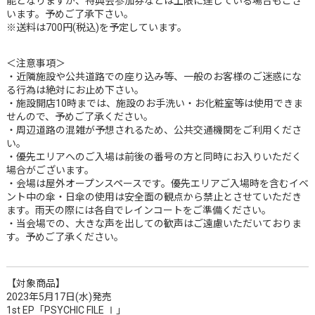
能となりますが、特典会参加券などは上限に達している場合もござ
います。予めご了承下さい。
※送料は700円(税込)を予定しています。
＜注意事項＞
・近隣施設や公共道路での座り込み等、一般のお客様のご迷惑にな
る行為は絶対にお止め下さい。
・施設開店10時までは、施設のお手洗い・お化粧室等は使用できま
せんので、予めご了承ください。
・周辺道路の混雑が予想されるため、公共交通機関をご利用くださ
い。
・優先エリアへのご入場は前後の番号の方と同時にお入りいただく
場合がございます。
・会場は屋外オープンスペースです。優先エリアご入場時を含むイベ
ント中の傘・日傘の使用は安全面の観点から禁止とさせていただき
ます。雨天の際には各自でレインコートをご準備ください。
・当会場での、大きな声を出しての歓声はご遠慮いただいておりま
す。予めご了承ください。
【対象商品】
2023年5月17日(水)発売
1st EP「PSYCHIC FILE Ⅰ」