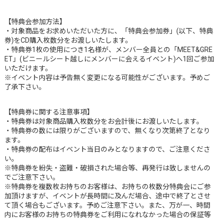
【特典会参加方法】
・対象商品をお求めいただいた方に、「特典会参加券」(以下、特典
券)をCD購入枚数分をお渡しいたします。
・特典券1枚の使用につき1名様が、メンバー全員との「MEET&GRE
ET」(ビニールシート越しにメンバーに会えるイベント)へ1回ご参加
いただけます。
※イベント内容は予告無く変更になる可能性がございます。予めご
了承下さい。
【特典券に関する注意事項】
・特典券は対象商品購入枚数分をお会計後にお渡しいたします。
・特典券の数には限りがございますので、無くなり次第終了となり
ます。
・特典券の配布はイベント当日のみとなりますので、ご注意くださ
い。
※特典券を紛失・盗難・破損された場合等、再発行は致しませんの
でご注意下さい。
※特典券を複数枚お持ちのお客様は、お持ちの枚数分特典会にご参
加頂けますが、イベントが長時間に及んだ場合、途中で終了とさせ
て頂く場合もございます。予めご注意下さい。また、万が一、時間
内にお客様のお持ちの特典券をご利用になれなかった場合の保証等