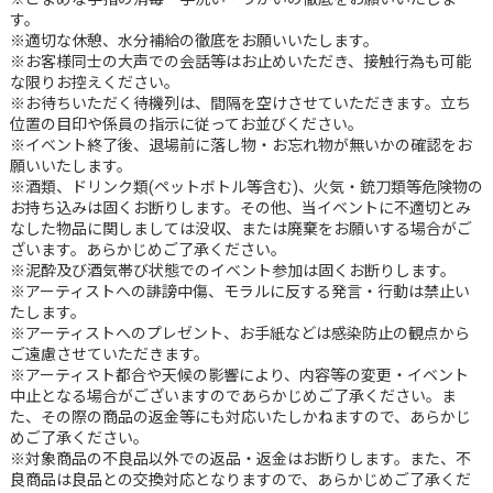
す。
※適切な休憩、水分補給の徹底をお願いいたします。
※お客様同士の大声での会話等はお止めいただき、接触行為も可能
な限りお控えください。
※お待ちいただく待機列は、間隔を空けさせていただきます。立ち
位置の目印や係員の指示に従ってお並びください。
※イベント終了後、退場前に落し物・お忘れ物が無いかの確認をお
願いいたします。
※酒類、ドリンク類(ペットボトル等含む)、火気・銃刀類等危険物の
お持ち込みは固くお断りします。その他、当イベントに不適切とみ
なした物品に関しましては没収、または廃棄をお願いする場合がご
ざいます。あらかじめご了承ください。
※泥酔及び酒気帯び状態でのイベント参加は固くお断りします。
※アーティストへの誹謗中傷、モラルに反する発言・行動は禁止い
たします。
※アーティストへのプレゼント、お手紙などは感染防止の観点から
ご遠慮させていただきます。
※アーティスト都合や天候の影響により、内容等の変更・イベント
中止となる場合がございますのであらかじめご了承ください。ま
た、その際の商品の返金等にも対応いたしかねますので、あらかじ
めご了承ください。
※対象商品の不良品以外での返品・返金はお断りします。また、不
良商品は良品との交換対応となりますので、あらかじめご了承くだ