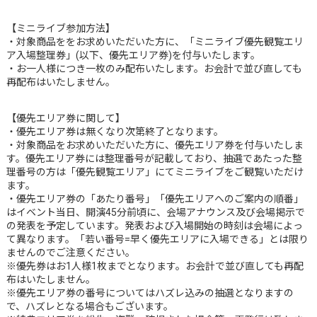
【ミニライブ参加方法】
・対象商品ををお求めいただいた方に、「ミニライブ優先観覧エリ
ア入場整理券」(以下、優先エリア券)を付与いたします。
・お一人様につき一枚のみ配布いたします。お会計で並び直しても
再配布はいたしません。
【優先エリア券に関して】
・優先エリア券は無くなり次第終了となります。
・対象商品をお求めいただいた方に、優先エリア券を付与いたしま
す。優先エリア券には整理番号が記載しており、抽選であたった整
理番号の方は「優先観覧エリア」にてミニライブをご観覧いただけ
ます。
・優先エリア券の「あたり番号」「優先エリアへのご案内の順番」
はイベント当日、開演45分前頃に、会場アナウンス及び会場掲示で
の発表を予定しています。発表および入場開始の時刻は会場によっ
て異なります。「若い番号=早く優先エリアに入場できる」とは限り
ませんのでご注意ください。
※優先券はお1人様1枚までとなります。お会計で並び直しても再配
布はいたしません。
※優先エリア券の番号についてはハズレ込みの抽選となりますの
で、ハズレとなる場合もございます。