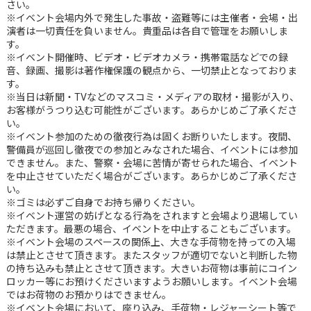
さい。
※イベント会場内外で発生した事故・盗難等には主催者・会場・出
演者は一切責任を負いません。貴重品は各自で管理をお願いしま
す。
※イベント開催時、ビデオ・ビデオカメラ・携帯電話などでの録
音、録画、撮影は著作権保護の観点から、一切禁止となっておりま
す。
※当日は新聞・TVなどのマスコミ・メディアの取材・撮影が入り、
お客様がうつり込む可能性がございます。あらかじめご了承くださ
い。
※イベント参加のための徹夜行為は固くお断りいたします。夜間、
警備員が巡回し徹夜での参加とみなされた場合、イベントには参加
できません。また、警察・会場に苦情が寄せられた場合、イベント
を中止させていただく場合がございます。あらかじめご了承くださ
い。
※ゴミは必ずご自身でお持ち帰りください。
※イベント運営の妨げとなる行為をされますと会場より退場してい
ただきます。最悪の場合、イベントを中止することもございます。
※イベント会場のスペースの関係上、大きな手荷物を持っての入場
は禁止とさせて頂きます。またスタッフが適切でないと判断した物
の持ち込みも禁止とさせて頂きます。大きいお荷物は事前にコイン
ロッカー等にお預けくださいますようお願いします。イベント会場
ではお荷物のお預かりはできません。
※イベント会場において、座り込み、手荷物・レジャーシート等で