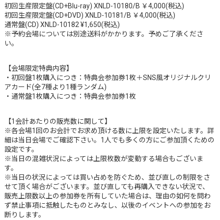
初回生産限定盤(CD+Blu-ray) XNLD-10180/B ￥4,000(税込)
初回生産限定盤(CD+DVD) XNLD-10181/B ￥4,000(税込)
通常盤(CD) XNLD-10182 ¥1,650(税込)
※予約会場については別途送料がかかります。予めご了承くださ
い。
【会場限定特典内容】
・初回盤1枚購入につき：特典会参加券1枚＋SNS風オリジナルクリ
アカード(全7種より1種ランダム)
・通常盤1枚購入につき：特典会参加券1枚
【1会計あたりの販売数に関して】
※各会場1回のお会計でお求め頂ける数に上限を設定いたします。詳
細は当日会場でご確認下さい。1人でも多くの方にご参加頂くための
設定です。
※当日の混雑状況によっては上限枚数が変動する場合もございま
す。
※当日の状況によっては買い占めを防ぐため、並び直しの制限をさ
せて頂く場合がございます。並び直しても再購入できない状況で、
販売上限数以上の参加券を所有していた場合は、理由の如何を問わ
ず禁止事項に抵触したものとみなし、以後のイベントへの参加をお
断りします。