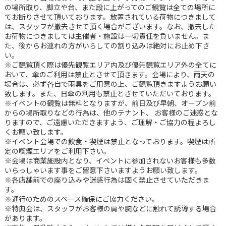
の場所取り、脚立や台、また段に上がってのご観覧は全ての場所に
てお断りさせて頂いております。放置されている荷物につきまして
は、スタッフが撤去させて頂く場合がございます。なお、撤去した
お荷物につきましては主催者・施設は一切責任を負いません。ま
た、後からお連れの方がいらしての割り込みは絶対にお止め下さ
い。
※ご観覧頂く際は優先観覧エリア内及び優先観覧エリア外の全てに
おいて、傘のご利用は禁止とさせて頂きます。会場により、雨天の
場合は、必ず各自で雨具をご用意の上、ご観覧頂きますようお願い
致します。また、日傘の利用も禁止とさせていただいております。
※イベントの観覧は無料となりますが、前日及び早朝、オープン前
からの場所取りなどの行為は、他のテナント、 お客様のご迷惑とな
りますので、ご遠慮いただきますよう、ご理解・ご協力の程よろし
くお願い致します。
※イベント会場での飲食・喫煙は禁止となっております。喫煙は所
定の喫煙エリアをご利用下さい。
※会場は商業施設内となり、イベントに参加されないお客様も多数
いらっしゃいます事をご留意下さいますようお願い致します。
※各店舗前での座り込みや迷惑行為は固く禁止させていただきま
す。
※通行のためのスペース確保にご協力ください。
※特典会は、スタッフがお客様の肩や腕などに触れて誘導する場合
があります。