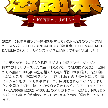
2023年に初の単独ツアー開催を明⾔していたPKCZ®のツアー詳細
が、メンバーのEXILE/GENERATIONS ⽩濱亜嵐、EXILE MAKIDAI、DJ
DARUMAの3⼈によるインスタグラムLIVEにて発表されました！
この単独ツアーは、DA PUMP「U.S.A.」公認アンサーソングとして
昨年12月にリリースした楽曲 「T.O.K.Y.O.」のMUSIC VIDEOが「公開
から2週間で100万回再生を超えたら初の単独LIVE開催！」を公約に
掲げたところ、PKCZ®ファン＝「ぴけし隊」のサポートにより見事
ミッションをクリアした事によって、実現化されることになりまし
た。全国の「ぴけし隊」との公約を果たすべく、ツアータイトルを
「PKCZ®感謝祭2023〜100万回のアリガトウ〜」と題し、PKCZ®メ
ンバーから直接「感謝の気持ち」を伝えるための「感謝祭」となり
ます。