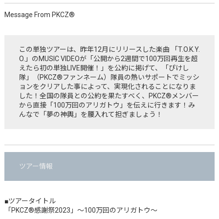
Message From PKCZ®
この単独ツアーは、昨年12月にリリースした楽曲 「T.O.K.Y.
O.」のMUSIC VIDEOが「公開から2週間で100万回再生を超
えたら初の単独LIVE開催！」を公約に掲げて、「ぴけし
隊」（PKCZ®ファンネーム）隊員の熱いサポートでミッシ
ョンをクリアした事によって、実現化されることになりま
した！全国の隊員との公約を果たすべく、PKCZ®メンバー
から直接「100万回のアリガトウ」を伝えに行きます！み
んなで「夢の神輿」を腰入れて担ぎましょう！
ツアー情報
■ツアータイトル
「PKCZ®感謝祭2023」〜100万回のアリガトウ〜