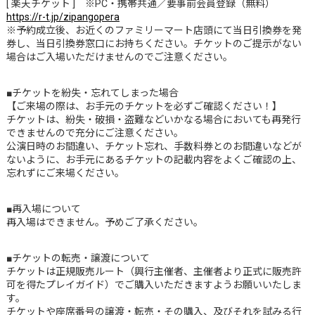
[ 楽天チケット ] ※PC・携帯共通／要事前会員登録（無料）
https://r-t.jp/zipangopera
※予約成立後、お近くのファミリーマート店頭にて当日引換券を発
券し、当日引換券窓口にお持ちください。チケットのご提示がない
場合はご入場いただけませんのでご注意ください。
■チケットを紛失・忘れてしまった場合
【ご来場の際は、お手元のチケットを必ずご確認ください！】
チケットは、紛失・破損・盗難などいかなる場合においても再発行
できませんので充分にご注意ください。
公演日時のお間違い、チケット忘れ、手数料券とのお間違いなどが
ないように、お手元にあるチケットの記載内容をよくご確認の上、
忘れずにご来場ください。
■再入場について
再入場はできません。予めご了承ください。
■チケットの転売・譲渡について
チケットは正規販売ルート（興行主催者、主催者より正式に販売許
可を得たプレイガイド）でご購入いただきますようお願いいたしま
す。
チケットや座席番号の譲渡・転売・その購入、及びそれを試みる行