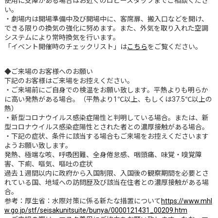
使用に支障がある場合はお近くのロビースタッフまでご相談くださ
い。
・劇場内は開場準備中及び開場中に、客席扉、搬入口などを開け、
できる限りの換気の強化に努めます。また、外気を取り入れた空調
システムにより常時換気を行います。
「イベント開催時のチェックリスト」は
こちら
をご覧ください。
◆ご来場のお客様へのお願い
下記のお客様はご来場をお控えください。
・ご来場前にご自身での検温をお願い致します。平熱よりも明らか
に高い発熱がある場合。（平熱より1℃以上、もしくは37.5℃以上の
熱）
・新型コロナウイルス感染症陽性と判明している場合。または、新
型コロナウイルス感染症陽性とされた者との濃厚接触がある場合。
・下記の症状、条件に該当する場合もご来場をお控えくださいます
ようお願い致します。
発熱、極端な咳、呼吸困難、全身倦怠感、咽頭痛、味覚・嗅覚障
害、下痢、嘔気、嘔吐の症状
過去１週間以内に政府から入国制限、入国後の観察期間を必要とさ
れている国、地域への訪問歴及び該当在住者との濃厚接触がある場
合。
参考：厚生省：水際対策に係る新たな措置について
https://www.mhl
w.go.jp/stf/seisakunitsuite/bunya/0000121431_00209.htm