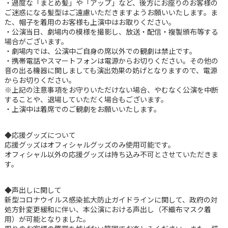
・過度な「まとめ髪」や「アップ」など、後方にお座りのお客様の
ご迷惑になる髪型はご遠慮いただきますようお願いいたします。ま
た、帽子を着用のお客様も上演中はお取りください。
・公演当日、劇場内の模様を撮影し、放送・配信・複製頒布等する
場合がございます。
・劇場内では、公演中ご自身の席以外での観劇は禁止です。
・携帯電話やスマートフォンは電源からお切りください。その他の
音の出る機器に関しましても演出効果の妨げとなりますので、電源
からお切りください。
※上記の注意事項をお守りいただけない場合、やむなく公演を中断
することや、退場していただく場合もございます。
・上演中は着席でのご観劇をお願いいたします。
◆応援グッズについて
応援グッズはオフィシャルグッズのみ使用可能です。
オフィシャル以外の応援グッズは持ち込み不可とさせていただきま
す。
◆声出しに関して
新型コロナウイルス感染拡大防止ガイドラインに関して、政府の対
処方針変更緩和に伴い、本公演における声出し（不織布マスク着
用）が可能となりました。