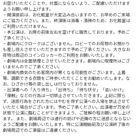
お空けいただくことや、対面にならないよう、ご配慮いただけます
ようお願い申し上げます。
・開演直前は、お化粧室が大変込み合いますので、お早めのご来場
にご協力ください。また、終演後は消毒・清掃のため、お化粧室は
ご利用いただけません。
・本公演は、お席の前後左右を空けずに販売しております。予めご
了承ください。
・劇場内にクロークはございません。ロビーでのお荷物のお預かり
も差し控えさせていただきますので予めご了承ください。大きなお
荷物は周辺のコインロッカーのご利用をお願いいたします。
・劇場内は全面禁煙とさせていただきます。劇場内に喫煙所はござ
いませんのでご了承ください。
・劇場内換気のため客席内が寒くなる可能性がございます。上着
等、調節できる衣類をご持参いただくことをお勧めいたします。な
お、ひざかけ等の貸し出しは行なっておりません。
・出演者への「入り待ち」「出待ち」「待ち伏せ」「追いかけ」
「接触」などの行為は一切禁止させていただきます。上記に限ら
ず、迷惑行為をされた方にはやむを得ず公演への入場を禁止させて
いただく場合がございます。予めご了承ください。出演者が万全の
状態で公演に臨むことができますよう、ご理解の程お願い申し上げ
ます。 また、劇場周辺では通行の妨げや近隣の方に迷惑とならない
ようご配慮をお願いいたします。特に公演開始前及び公演終了後の
劇場周辺でのご滞留はご遠慮ください。