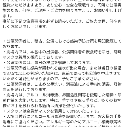
観覧いただけますよう、より安心・安全な環境作り、円滑な公演実
施のため、何卒、ご理解・ご協力を賜りますよう、お願い申し上げ
ます。
事前に下記の注意事項を必ずお読みいただき、ご協力の程、何卒宜
しくお願い申し上げます。
・公演関係者に、稽古、公演における感染予防対策を周知徹底して
おります。
・劇場内では、本番中の出演者、公演関係者の飲食時を除き、常時
マスクの着用を徹底しております。
・公演関係者は、毎日の検温を徹底しております。
・公演関係者に感染が疑われる症状が出た場合、または当日の検温
で37.5℃以上の者がいた場合は、直前であっても公演を中止させて
いただく可能性がありますので、予めご了承ください。
・公演関係者は、こまめな手洗い、消毒液による手指の消毒、履物
除菌を励行しております。
・劇場内は、アルコール消毒液、界面活性剤等を使用した清掃・除
菌作業を実施いたします。特に、手すりや取っ手など、多くのお客
様がお手を触れられる箇所は清掃を強化いたします。
・スタッフは全員がマスクを着用して対応いたします。
・入場口付近にアルコール消毒液を設置いたします。お客様の手指
消毒にご協力ください。アレルギー等のためアルコール消毒液等の