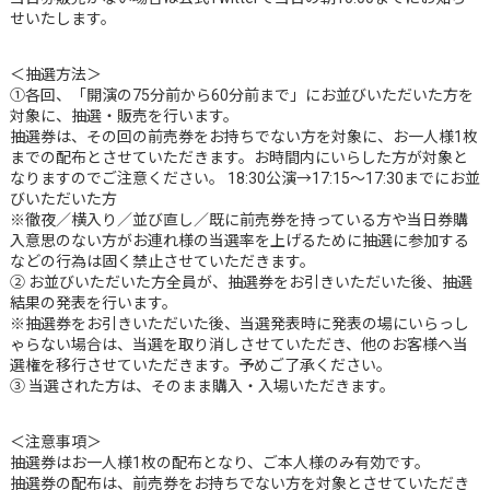
せいたします。
＜抽選方法＞
①各回、「開演の75分前から60分前まで」にお並びいただいた方を
対象に、抽選・販売を行います。
抽選券は、その回の前売券をお持ちでない方を対象に、お一人様1枚
までの配布とさせていただきます。お時間内にいらした方が対象と
なりますのでご注意ください。 18:30公演→17:15～17:30までにお並
びいただいた方
※徹夜／横入り／並び直し／既に前売券を持っている方や当日券購
入意思のない方がお連れ様の当選率を上げるために抽選に参加する
などの行為は固く禁止させていただきます。
② お並びいただいた方全員が、抽選券をお引きいただいた後、抽選
結果の発表を行います。
※抽選券をお引きいただいた後、当選発表時に発表の場にいらっし
ゃらない場合は、当選を取り消しさせていただき、他のお客様へ当
選権を移行させていただきます。予めご了承ください。
③ 当選された方は、そのまま購入・入場いただきます。
＜注意事項＞
抽選券はお一人様1枚の配布となり、ご本人様のみ有効です。
抽選券の配布は、前売券をお持ちでない方を対象とさせていただき