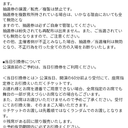
ます。
抽選券の譲渡／転売／複製は禁止です。
抽選券を複数枚所持されている場合は、いかなる理由においても全
て無効とな
ますので、抽選券は必ずご自身で管理してください。
抽選券は紛失されても再配布は出来ません。また、ご当選されてい
ても無効となりますので、ご注意ください。
その他、主催者側が不正とみなした場合、抽選券／当選権利は無効
となり、不正行為を行った全ての方の入場をお断りいたします。
■当日引換券について
公演直前のご予約は、当日引換券をご利用ください。
＜当日引換券とは＞ 公演当日、開演の60分前より受付にて、座席指
定券とお引換えいただくチケットです。
お連れ様とお席を連番でご用意できない場合、全席指定のお席でも
舞台の一部が見えづらいお席などの場合もございます。
また、お席はお選びいただけませんので予めご了承ください。受付
にてお引換え後、そのままご入場いただきます。
※チケットのお渡しは先着順ではなくランダムでのお渡しとなりま
す。
※残席がある回に限り販売いたします。
※予約有効期限内に必ずお引換えください。