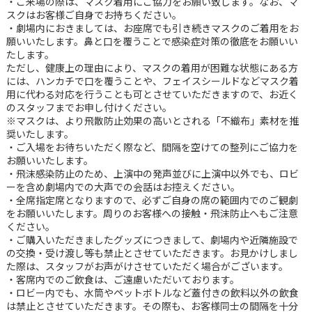
・ご来場の際は、マスク着用にご協力をお願い致します。なお、マ
スクはお客様ご自身でお持ちください。
・劇場内におきましては、お座席でも引き続きマスクのご着⽤をお
願いいたします。鼻と口を覆うことで感染症対策の徹底をお願いい
たします。
ただし、健康上の理由により、マスクの着用が困難な状態にある方
には、ハンカチで口を覆うことや、フェイスシールドなどマスク着
用に代わる対応を行うことも可とさせていただきますので、お近く
のスタッフまでお申し付けください。
※マスクは、より飛散防止効果の高いとされる「不織布」素材を推
奨いたします。
・ご入場をお待ちいただく際など、間隔を空けての整列にご協力を
お願いいたします。
・飛沫感染防止のため、上演中の発声並びに上演中以外でも、ロビ
ーを含め劇場内での大声での会話はお控えください。
・全席指定席となりますので、必ずご自身の席の範囲内でのご観劇
をお願いいたします。周りのお客様への接触・飛沫防止へもご注意
ください。
・ご購入いただきましたグッズにつきまして、劇場内や近隣施設で
の交換・受け渡し等も禁止とさせていただきます。お見かけしまし
た際は、スタッフがお声がけさせていただく場合がございます。
・客席内でのご飲食は、ご遠慮いただいております。
・ロビー内でも、水筒やペットボトルなど蓋付きの飲料以外の飲食
は禁止とさせていただきます。その際も、お客様同士の間隔を十分