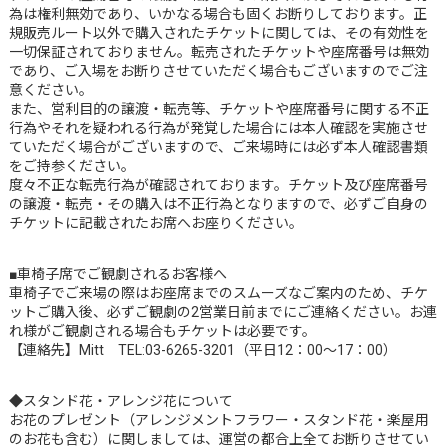
為は権利無効であり、いかなる場合も固くお断りしております。正
規販売ルート以外で購入されたチケットに関しては、その有効性を
一切保証されておりません。転売されたチケットや座席番号は無効
であり、ご入場をお断りさせていただく場合もございますのでご注
意ください。
また、営利目的の譲渡・転売等、チケットや座席番号に関する不正
行為やそれを疑われる行為が発覚した場合には本人確認を実施させ
ていただく場合がございますので、ご来場時には必ず本人確認書類
をご持参ください。
度々不正な転売行為が確認されております。チケット及び座席番号
の譲渡・転売・その購入は不正行為となりますので、必ずご自身の
チケットに記載されたお席へお座りください。
■車椅子席でご観劇されるお客様へ
車椅子でご来場の際はお座席までのスムーズなご案内のため、チケ
ットご購入後、必ずご観劇の2営業日前までにご連絡ください。お連
れ様がご観劇される場合もチケットは必要です。
【連絡先】Mitt TEL:03-6265-3201（平日12：00～17：00）
◆スタンド花・アレンジ花について
お花のプレゼント（アレンジメントフラワー・スタンド花・楽屋用
のお花も含む）に関しましては、運営の都合上全てお断りさせてい