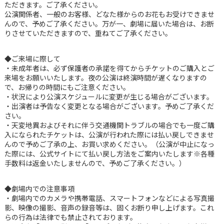
ただきます。ご了承ください。
公演関係者、一般のお客様、どなた様からのお花もお受けできませ
んので、予めご了承ください。万が一、劇場に届いた場合は、お断
りさせていただきますので、重ねてご了承ください。
◆ご来場に際して
・未成年者は、必ず保護者の承諾を得てからチケットのご購入とご
来場をお願いいたします。夜の公演は終演時間が遅くなりますの
で、お帰りの時間にもご注意ください。
・状況により公演スケジュールに変更が生じる場合がございます。
・出演者は予告なく変更となる場合がございます。予めご了承くだ
さい。
・天変地異およびそれに伴う交通機関トラブルの場合でも一度ご購
入になられたチケットは、公演が行われた際には払い戻しできませ
んので予めご了承の上、お買い求めください。（公演が中止になっ
た際には、公式サイトにて払い戻し方法をご案内いたします※各種
手数料は返金いたしませんので、予めご了承ください。）
◆劇場内での注意事項
・劇場内でのカメラや携帯電話、スマートフォンなどによる写真撮
影、映像の撮影、音声の録音等は、固くお断り申し上げます。これ
らの行為は法律でも禁止されております。