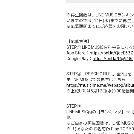
※再生回数は、LINE MUSICラン
いますので6月14日(水)までに再
※応募期間までにご応募をお願いい
【応募方法】
STEP① LINE MUSIC有料会員
App Store：h
ttps://onl.la/QgeE6BZ
Google Play：
https://onl.la/Rqj948r
STEP②「PSYCHIC FILE I」全7曲
▼LINE MUSICでの再生はこちら
https://music.line.me/webapp/a
※上記URLは5月17日(水)0:00
STEP③
LINE MUSIC内の【ランキング】→
影。
※ご自身の再生回数は、LINE M
※「(あなたのお名前)’s Play TO