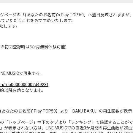
キングページの「(あなたのお名前)’s Play TOP 50」へ翌日反映され
生していただくことをおすすめいたします。
たします。
になる(※初回登録時は3か月無料体験可能)
をLINE MUSICで再生する。
lbum/mb0000000002d4923f
配信開始以降有効となります。
【(あなたのお名前)’ Play TOP50】より「BAKU BAKU」の再生回
USICの「トップページ」⇒下のタブより「ランキング」で確認することが
P 50」が表示されない方は、LINE MUSICでの直近3か月間の再生曲数が20曲