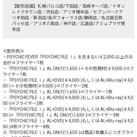
【配布店舗】札幌パルコ店/下田店／高崎オーパ店／イオン
レイクタウン店／渋谷店／アリオ橋本店／セブンパークア
リオ柏店／新潟店/金沢フォーラス店/静岡店／名古屋近鉄
パッセ店／アリオ八尾店／神戸店／広島店/アミュプラザ博
多店
≪配布例≫
・PSYCHIC FEVER『PSYCHIC FILE Ⅰ』を含まない￥2,000-以上のお
会計⇒フライヤー1枚
・『PSYCHIC FILE Ⅰ』AL ONLY(\1,650-)＋その他商材(￥9,000-)⇒フ
ライヤー1枚
・『PSYCHIC FILE Ⅰ』AL+DVD(￥4,000-)もしくは AL+Blu-ray(￥4,0
00-)＋その他商材(￥9,000-)⇒フライヤー2枚
・『PSYCHIC FILE Ⅰ』AL ONLY(\1,650-)⇒フライヤー1枚
・『PSYCHIC FILE Ⅰ』AL+DVD(￥4,000-)もしくは AL+Blu-ray(￥4,0
00-)⇒フライヤー2枚
・『PSYCHIC FILE Ⅰ』AL+DVD(￥4,000-)もしくは AL+Blu-ray(￥4,0
00-)+ 『PSYCHIC FILE Ⅰ』AL ONLY(\1,650-)⇒フライヤー3枚
・『PSYCHIC FILE Ⅰ』AL+DVD(￥4,000-)もしくは AL+Blu-ray(￥4,0
00-)4枚⇒フライヤー8枚
※『PSYCHIC FILE Ⅰ』AL ONLY(\1,650-)は商品1枚購入につきフライ