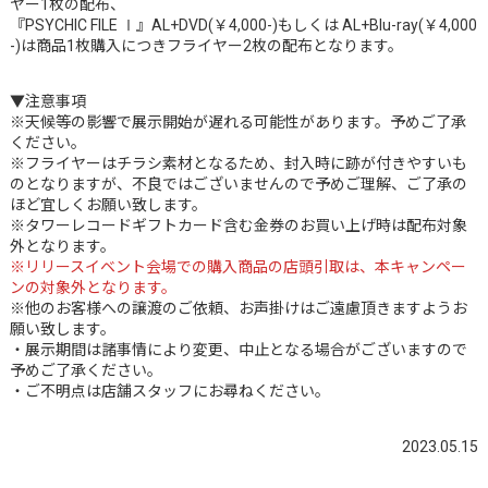
ヤー1枚の配布、
『PSYCHIC FILE Ⅰ』AL+DVD(￥4,000-)もしくは AL+Blu-ray(￥4,000
-)は商品1枚購入につきフライヤー2枚の配布となります。
▼注意事項
※天候等の影響で展示開始が遅れる可能性があります。予めご了承
ください。
※フライヤーはチラシ素材となるため、封入時に跡が付きやすいも
のとなりますが、不良ではございませんので予めご理解、ご了承の
ほど宜しくお願い致します。
※タワーレコードギフトカード含む金券のお買い上げ時は配布対象
外となります。
※リリースイベント会場での購入商品の店頭引取は、本キャンペー
ンの対象外となります。
※他のお客様への譲渡のご依頼、お声掛けはご遠慮頂きますようお
願い致します。
・展示期間は諸事情により変更、中止となる場合がございますので
予めご了承ください。
・ご不明点は店舗スタッフにお尋ねください。
2023.05.15