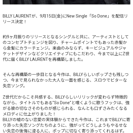
BILLY LAURENTが、9月15日(金)にNew Single「So Done」を配信リ
リース決定！
約9ヶ月振りのリリースとなるシングルと共に、アーティストとして
のコンセプトチェンジを図り、チャームポイントでもあった赤髪か
ら金髪にカラーチェンジ。楽曲のみならず、キービジュアルやジャ
ケットデザインなどクリエイティブにもこだわり、今まで以上にZ世
代に届くBILLY LAURENTを再構築しました。
そんな再構築の一歩目となる今作は、BILLYらしいポップさも残しつ
つ、今まで見られなかった大人な一面を感じる、スロウでビターな
失恋ソング。
Z世代だからこそ共感する、BILLYらしいリリックが変わらず特徴的
ながら、タイトルでもある”So Done”と嘆くように歌うフックは、強
がる彼の切なさそのものが感じられる、なんとも口ずさみたくなる
メロディに仕上がりました！
BILLYの嘘のない恋愛の実体験からできた今作は、これまでBILLYに寄
り添った失恋ソングたちのように、強がってどうしようもやるせな
い失恋の後悔に浸る人に、ポップに切なく寄り添ってくれるはず。