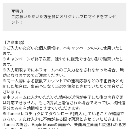
▼特典
ご応募いただいた方全員にオリジナルブロマイドをプレゼ
ント！
【注意事項】
※ご入力いただいた個人情報は、本キャンペーンのみに使用いたし
ます。
※キャンペーンが終了次第、速やかに復元できない形で破棄いたし
ます。
※入力期限までに本フォームへのご入力をなされなかった場合、無
効となりますのでご注意ください。
※同一人物による複数アカウントでの連続応募などの不正行為と判
断した場合は、事前予告なく当選を無効とさせていただく場合がご
ざいます。
※本フォームに入力いただいた情報の送信が完了した後の内容変更
は対応できません。もし2度以上送信された場合であっても、初回送
信分のみを有効情報とさせていただきます。
※iTunes/レコチョクにてダウンロード(購入)していることが確認で
きない、または入力に不備がある際は落選とさせていただきます。
iTunes の場合、Apple Musicの画面や、楽曲再生画面と間違われる方