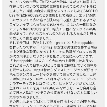
ュージックの世界に飛び込んだ自分は、まだ立ち位置すら
存在していないので覚悟の気持ちも込めてこのタイトルに
しました。 楽曲は自分の得意なスタイルでもあるBASS HO
USEやTECH HOUSEなどを主軸として構成し、エッジの聴
いたサウンドと広い箱でも狭い箱でも盛り上がれるような
ラインナップになったかと思います。とはいえ一枚目なの
でジャンルには拘りすぎず、幅広く、色んなスタイルの楽
曲があって、色んなスタイルのDJもやれる人なんだと思っ
て欲しくて曲を選びました。
そして今回は、歌物としても「gnite」と「Unstoppable」
を作ったのですが、「gnite」は女性が男性に復讐する内容
で中々過激な歌詞になっており、その歌詞がドロップの頭
が吹き飛ぶようなサウンドと相まって気に入っています。
「Unstoppable」はまさしく今の自分を表現したような、
これから一人の日本人DJとして世界に挑戦していく気持ち
を載せました。 自分は昔からダンスミュージックが好きで
色んなダンスミュージックを聴いて育ってきました。世界
には沢山のスターDJがいて様々なジャンルのミュージシャ
ンやアーティストとコラボして、ヒットソングがどんどん
生まれていくのを見ていて楽しみながらも、自分自身も含
めて日本人DJが中々そこの位置までいけないことに悔しい
気持ちがありました。
その思いもあってDJとして世界を目指すべくこのEPを機に
本気でチャレンジしてみようと思い、今回のリリースが初