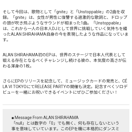
そして今回は、歌物として「gnite」と「Unstoppable」の2曲を収
録。「gnite」は、女性が男性に復讐する過激的な歌詞と、ドロップ
の頭が吹き飛ぶようなサウンドが相まった1曲。「Unstoppable」
は、これから一人の日本人DJとして世界に挑戦していく気持ちを綴
ったALAN SHIRAHAMA自身の今を表現したような作品になっていま
す。
ALAN SHIRAHAMA初のEPは、世界のステージで日本人代表として
戦える存在となるべくチャレンジし続ける彼の、本気度の高さが伝
わる渾身の1枚。
さらにEPのリリースを記念して、ミュージックカードの発売と、CÉ
LA VI TOKYOにてRELEASE PARTYの開催も決定。記念すべくソロデ
ビューを一緒にお祝いできるイベントにぜひご参加ください！
■ Message From
ALAN SHIRAHAMA
「null」とは数字の「0」でも無く、何も存在しないという
事を意味していています。このEPを機に本格的にダンスミ