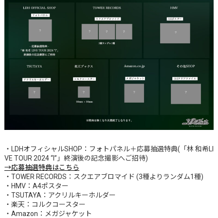
・LDHオフィシャルSHOP：フォトパネル＋応募抽選特典(「林 和希LI
VE TOUR 2024 “I”」終演後の記念撮影へご招待)
→応募抽選特典はこちら
・TOWER RECORDS：スクエアブロマイド (3種よりランダム1種)
・HMV：A4ポスター
・TSUTAYA：アクリルキーホルダー
・楽天：コルクコースター
・Amazon：メガジャケット