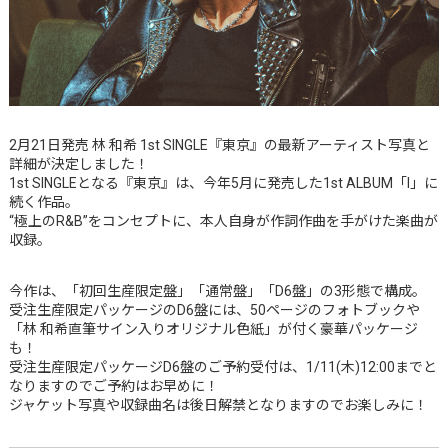
2月21日発売 林 和希 1st SINGLE『東京』の最新アーティスト写真と
詳細が決定しました！
1st SINGLEとなる『東京』は、今年5月に発売した1st ALBUM「I」に
続く作品。
“極上のR&B”をコンセプトに、本人自身が作詞作曲を手がけた楽曲が
収録。
今作は、「初回生産限定盤」「通常盤」「D6盤」の3形態で構成。
受注生産限定パッケージのD6盤には、50ページのフォトブックや
「林 和希直筆サイン入りオリジナル色紙」が付く豪華パッケージ
も！
受注生産限定パッケージD6盤のご予約受付は、1/11(木)12:00までと
なりますのでご予約はお早めに！
ジャケット写真や収録曲名は後日解禁となりますのでお楽しみに！