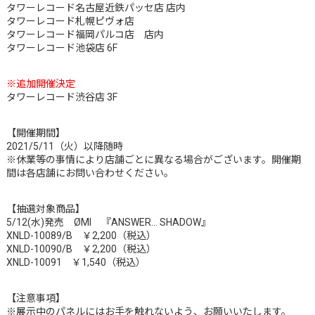
タワーレコード名古屋近鉄パッセ店 店内
タワーレコード札幌ピヴォ店
タワーレコード福岡パルコ店 店内
タワーレコード池袋店 6F
※追加開催決定
タワーレコード渋谷店 3F
【開催期間】
2021/5/11（火）以降随時
※休業等の事情により店舗ごとに異なる場合がございます。開催期
間は各店舗にお問い合わせください。
【抽選対象商品】
5/12(水)発売 ØMI 『ANSWER… SHADOW』
XNLD-10089/B ￥2,200（税込）
XNLD-10090/B ￥2,200（税込）
XNLD-10091 ￥1,540（税込）
【注意事項】
※展示中のパネルにはお手を触れないよう、お願いいたします。