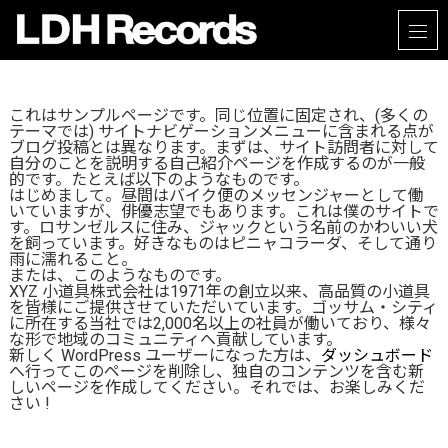
これはサンプルページです。同じ位置に固定され、(多くの
テーマでは) サイトナビゲーションメニューに含まれる点が
ブログ投稿とは異なります。まずは、サイト訪問者に対して
自分のことを説明する自己紹介ページを作成するのが一般
的です。たとえば以下のようなものです。
はじめまして。昼間はバイク便のメッセンジャーとして働
いていますが、俳優志望でもあります。これは僕のサイトで
す。ロサンゼルスに住み、ジャックという名前のかわいい犬
を飼っています。好きなものはピニャコラーダ、そして通り
雨に濡れること。
または、このようなものです。
XYZ 小道具株式会社は1971年の創立以来、高品質の小道具
を皆様にご提供させていただいています。ゴッサム・シティ
に所在する当社では2,000名以上の社員が働いており、様々
な形で地域のコミュニティへ貢献しています。
新しく WordPress ユーザーになった方は、
ダッシュボード
へ行ってこのページを削除し、独自のコンテンツを含む新
しいページを作成してください。それでは、お楽しみくだ
さい !