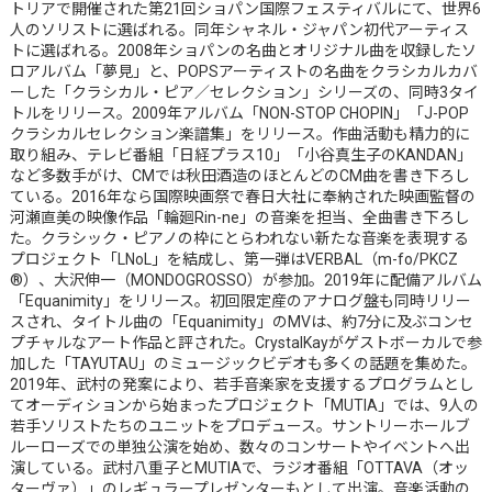
トリアで開催された第21回ショパン国際フェスティバルにて、世界6
人のソリストに選ばれる。同年シャネル・ジャパン初代アーティス
トに選ばれる。2008年ショパンの名曲とオリジナル曲を収録したソ
ロアルバム「夢見」と、POPSアーティストの名曲をクラシカルカバ
ーした「クラシカル・ピア／セレクション」シリーズの、同時3タイ
トルをリリース。2009年アルバム「NON-STOP CHOPIN」「J-POP
クラシカルセレクション楽譜集」をリリース。作曲活動も精力的に
取り組み、テレビ番組「日経プラス10」「小谷真生子のKANDAN」
など多数手がけ、CMでは秋田酒造のほとんどのCM曲を書き下ろし
ている。2016年なら国際映画祭で春日大社に奉納された映画監督の
河瀬直美の映像作品「輪廻Rin-ne」の音楽を担当、全曲書き下ろし
た。クラシック・ピアノの枠にとらわれない新たな音楽を表現する
プロジェクト「LNoL」を結成し、第一弾はVERBAL（m-fo/PKCZ
®）、大沢伸一（MONDOGROSSO）が参加。2019年に配備アルバム
「Equanimity」をリリース。初回限定産のアナログ盤も同時リリー
スされ、タイトル曲の「Equanimity」のMVは、約7分に及ぶコンセ
プチャルなアート作品と評された。CrystalKayがゲストボーカルで参
加した「TAYUTAU」のミュージックビデオも多くの話題を集めた。
2019年、武村の発案により、若手音楽家を支援するプログラムとし
てオーディションから始まったプロジェクト「MUTIA」では、9人の
若手ソリストたちのユニットをプロデュース。サントリーホールブ
ルーローズでの単独公演を始め、数々のコンサートやイベントへ出
演している。武村八重子とMUTIAで、ラジオ番組「OTTAVA（オッ
ターヴァ）」のレギュラープレゼンターもとして出演。音楽活動の