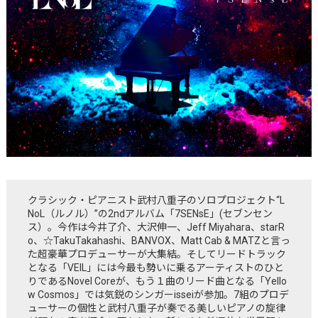
クラシック・ピアニスト武村八重子のソロプロジェクト“L
NoL（ルノル）”の2ndアルバム「7SENsE」(セブンセン
ス）。今作は今井了介、大沢伸一、Jeff Miyahara、starR
o、☆TakuTakahashi、BANVOX、Matt Cab & MATZと言っ
た超豪華プロデューサーが大集結。そしてリードトラック
となる「VEIL」には今最も勢いに乗るアーティストのひと
りであるNovel Coreが、もう１曲のリード曲となる「Yello
w Cosmos」では気鋭のシンガーisseiが参加。7組のプロデ
ューサーの個性と武村八重子が奏でる美しいピアノの旋律