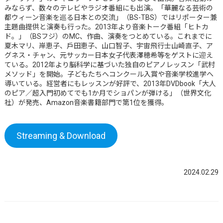
みならず、数々のテレビやラジオ番組にも出演。「華麗なる芸術の
都ウィーン音楽を巡る日本との交流」（BS-TBS）ではリポーター兼
主題曲提供と演奏も行った。2013年より音楽トーク番組「ヒトカ
ド。」（BSフジ）のMC、作曲、演奏をつとめている。これまでに
夏木マリ、岸恵子、戶田恵子、山口智子、宇宙飛行士山崎直子、ア
グネス・チャン、元サッカー日本女子代表澤穂希等をゲストに迎え
ている。2012年より脳科学に基づいた独自のピアノレッスン「武村
メソッド」を開始。子どもたちへコンクール入賞や音楽学校進学へ
導いている。経営者にもレッスンが好評で、2013年DVDbook「大人
のピア／超入門初めてでも1か月でショパンが弾ける」（世界文化
社）が発売、Amazon音楽書籍部門で第1位を獲得。
Streaming & Download
2024.02.29