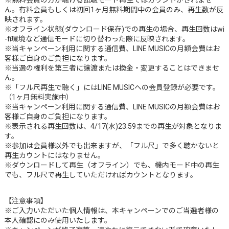
※無料会員の方が聴ける試聴モード再生ではカウントがされませ
ん。有料会員もしくは初回1ヶ月無料期間中の会員のみ、再生数が反
映されます。
※オフライン状態(ダウンロード保存)での再生の場合、再生回数はwi
-fi環境など通信モードに切り替わった際に反映されます。
※当キャンペーン利用に関する通信費、LINE MUSICの月額会費はお
客様ご自身のご負担になります。
※当選の権利を第三者に譲渡または換金・変更することはできませ
ん。
※「フル尺再生で聴く」にはLINE MUSICへの会員登録が必要です。
（1ヶ月無料実施中）
※当キャンペーン利用に関する通信費、LINE MUSICの月額会費はお
客様ご自身のご負担になります。
※表示される再生回数は、4/17(水)23:59までの再生が対象となりま
す。
※参加は会員様以外でも出来ますが、「フル尺」で多く聴かないと
再生カウントにはなりません。
※ダウンロードして再生（オフライン）でも、機内モード中の再生
でも、フル尺で再生していただければカウントとなります。
【注意事項】
※ご入力いただいた個人情報は、本キャンペーンでのご当選者様の
本人確認にのみ使用いたします。