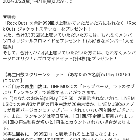
2024/3/22(金)～4/19(金)23:59まで
▼特典
「Rock Out」を合計999回以上聴いていただいた方にもれなく「Roc
k Out」ジャケットステッカーをプレゼント！
また、合計3,333回以上聴いていただいた方には、もれなくメンバー
ソロオリジナルブロマイドをプレゼント！(お好きなメンバー1人を
選択)
そして、合計7,777回以上聴いていただいた方には、もれなくメンバ
ーソロオリジナルブロマイドセット(計4枚)をプレゼント！
【再生回数スクリーンショット (あなたのお名前)’s Play TOP 50
について】
※ご自身の再生回数は、LINE MUSICの「トップページ」⇒下のタブ
より「ランキング」で確認することができます。
※「(あなたのお名前)’s Play TOP 50」が表示されない方は、LINE M
USICでの直近3か月間の再生曲数が20曲未満か、LINE MUSICのアプ
リが最新バージョンにアップデートされていない可能性がございま
す。また、ランキングは翌日反映、1日1回/不定期に更新されます。
※1回の再生秒数が短いと1再生とカウントされない場合がありま
す。
※再生回数に「9999回+」と表示されると上限になります。