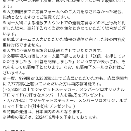
※キャンペーンが終了次第、速やかに復元できない形で破棄いたし
ます。
※入力期限までに応募フォームへのご入力をなされなかった場合、
無効となりますのでご注意ください。
※同一人物による複数アカウントでの連続応募などの不正行為と判
断した場合、事前予告なく当選を無効とさせていただく場合がござ
います。
※応募フォームに入力いただいた情報の送信が完了した後の内容変
更は対応できません。
※入力に不備がある場合は落選とさせていただきます。
※必要事項入力後にフォーム最下部にあります「送信」を押してい
ただきましたら「回答を記録しました」という文字が表示され、そ
れをもって応募完了となります。なお、応募完了メールの送付はご
ざいません。
※一度、999回 or 3,333回以上でご応募いただいた方も、応募期間内
に 7,777回以上聴いていただいた方は再応募可能です。
(・3,333回以上でジャケットステッカー、メンバーソロオリジナル
ブロマイド(お好きなメンバー1人を選択)をプレゼント。
・7,777回以上でジャケットステッカー、メンバーソロオリジナルブ
ロマイドセット(計4枚)をプレゼント。)
※特典の発送は、日本国内のみとなります。
※特典の発送は、2024年6月中を予定しております。