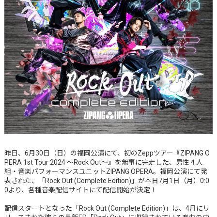
昨日、6月30日（日）の福岡公演にて、初のZeppツアー『ZIPANG O
PERA 1st Tour 2024 ～Rock Out～』を無事に完走した、男性４人
組・音楽パフォーマンスユニットZIPANG OPERA。福岡公演にて発
表された、「Rock Out (Complete Edition)」が本日7月1日（月）0:0
0より、各種音楽配信サイトにて配信開始が決定！
配信スタートとなった「Rock Out (Complete Edition)」は、4月にリ