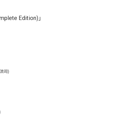
mplete Edition)」
流司)