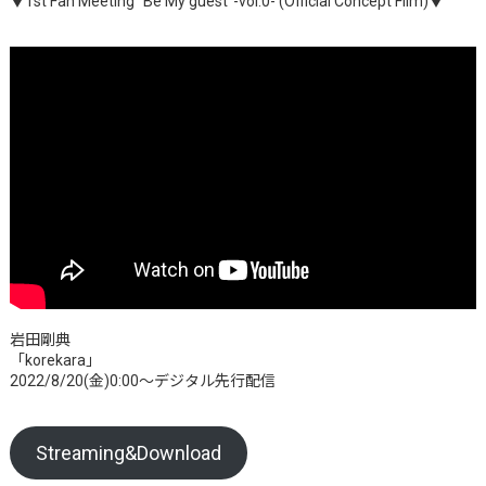
▼1st Fan Meeting “Be My guest”-vol.0- (Official Concept Film)▼
岩田剛典
「korekara」
2022/8/20(金)0:00～デジタル先行配信
Streaming&Download