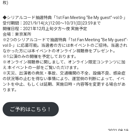
枚)
◆シリアルコード抽選特典「1st Fan Meeting “Be My guest”-vol.0-」
受付期間：2021/9/14(火)12:00～10/31(日)23:59まで
開催日程：2021年12月上旬夕方～夜 実施予定
会場：東京某所
※2つのシリアルコードで抽選特典「1st Fan Meeting “Be My guest”-
vol.0-」に応募可能。当選者の方には本イベントのご招待。当選され
なかった方には本イベントのオンライン視聴券をプレゼント。
※1公演のみの開催を予定しております。
※オンライン視聴券に関しまして、オンライン限定コンテンツに加
え 本イベントの一部をご覧いただけます。
※天災、出演者の病気・事故、交通機関の不全、設備不良、感染症
の状況等の止むを得ない事情により、運営側の判断によって、イベ
ントを中止、もしくは延期、実施日時・内容等を変更する場合があ
ります。
ご予約はこちら！
2021.08.19