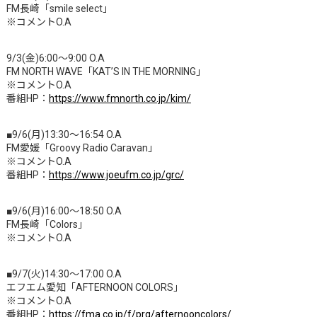
FM長崎「smile select」
※コメントO.A
9/3(金)6:00～9:00 O.A
FM NORTH WAVE「KAT’S IN THE MORNING」
※コメントO.A
番組HP：
https://www.fmnorth.co.jp/kim/
■9/6(月)13:30～16:54 O.A
FM愛媛「Groovy Radio Caravan」
※コメントO.A
番組HP：
https://www.joeufm.co.jp/grc/
■9/6(月)16:00～18:50 O.A
FM長崎「Colors」
※コメントO.A
■9/7(火)14:30～17:00 O.A
エフエム愛知「AFTERNOON COLORS」
※コメントO.A
番組HP：
https://fma.co.jp/f/prg/afternooncolors/