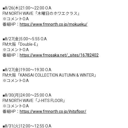
■8/26(木)21:00～22:00 O.A
FM NORTH WAVE「木曜日のホワエクラス」
※コメントO.A
番組HP：
https://www.fmnorth.co.jp/mokueku/
■8/27(金)5:00～5:55 O.A
FM大阪「Double-E」
※コメントO.A
番組HP：
https://www.fmosaka.net/_sites/16782402
■8/27(金)19:00～19:30 O.A
FM大阪「KANSAI COLLECTION AUTUMN & WINTER」
※コメントO.A
■8/30(月)24:00～25:00 O.A
FM NORTH WAVE「J-HITS FLOOR」
※コメントO.A
番組HP：
https://www.fmnorth.co.jp/jhitsfloor/
■8/31(火)12:00～12:55 O.A