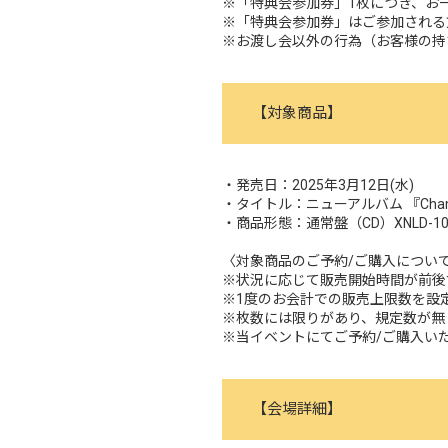
※「特典会参加券」1枚につき、お一
※「特典会参加券」はご参加される
※お渡し会以外の行為（お客様の持
【
対象商品
】
・発売日：2025年3月12日(水)
・タイトル：ニューアルバム 『Cham
・商品形態：通常盤（CD）XNLD-1023
〈対象商品のご予約/ご購入につい
※状況に応じて販売開始時間が前後
※1度のお会計での販売上限数を設
※枚数には限りがあり、規定数が無
※当イベントにてご予約/ご購入い
【会場詳細】