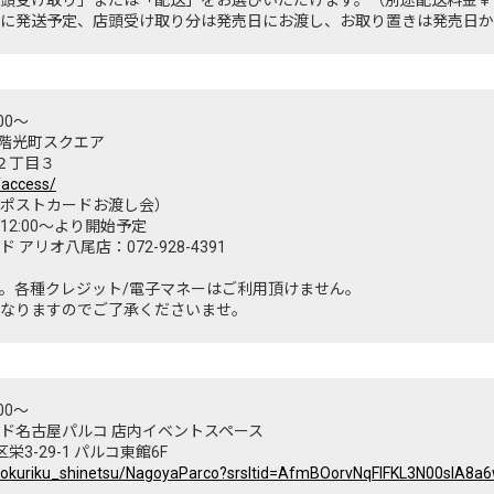
に発送予定、店頭受け取り分は発売日にお渡し、お取り置きは発売日から
00～
1階光町スクエア
町２丁目３
n/access/
ポストカードお渡し会）
2:00～より開始予定
リオ八尾店：072-928-4391
。各種クレジット/電子マネーはご利用頂けません。
なりますのでご了承くださいませ。
00～
ド名古屋パルコ 店内イベントスペース
栄3-29-1 パルコ東館6F
u_hokuriku_shinetsu/NagoyaParco?srsltid=AfmBOorvNqFIFKL3N00slA8