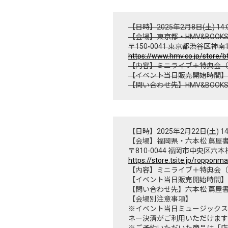
【日時】2025年2月8日(土) 14:
【会場】東京都・HMV&BOOKS 
〒150-0041 東京都渋谷区神南1-2
https://www.hmv.co.jp/store/b
【内容】ミニライブ＋特典会（
【イベント当日販売開始時間】1
【問い合わせ先】HMV&BOOKS SH
【日時】2025年2月22日(土) 14
【会場】福岡県・六本松 蔦屋
〒810-0044 福岡市中央区六本松
https://store.tsite.jp/ropponm
【内容】ミニライブ＋特典会（
【イベント当日販売開始時間】1
【問い合わせ先】六本松 蔦屋書店：
【会場別注意事項】
※イベント当日ミュージックス
ネー決済がご利用いただけます
※ご予約いただいた商品は「店