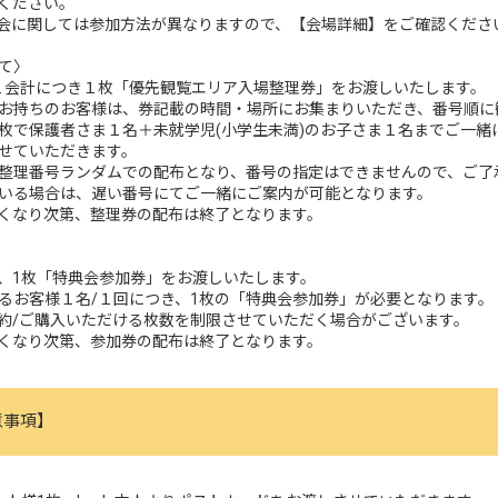
ください。
イン会に関しては参加方法が異なりますので、【会場詳細】をご確認くださ
て〉
１会計につき１枚「優先観覧エリア入場整理券」をお渡しいたします。
お持ちのお客様は、券記載の時間・場所にお集まりいただき、番号順に
枚で保護者さま１名＋未就学児(小学生未満)のお子さま１名までご一緒
せていただきます。
整理番号ランダムでの配布となり、番号の指定はできませんので、ご了
いる場合は、遅い番号にてご⼀緒にご案内が可能となります。
くなり次第、整理券の配布は終了となります。
き、1枚「特典会参加券」をお渡しいたします。
るお客様１名/１回につき、1枚の「特典会参加券」が必要となります。
約/ご購入いただける枚数を制限させていただく場合がございます。
くなり次第、参加券の配布は終了となります。
意事項
】