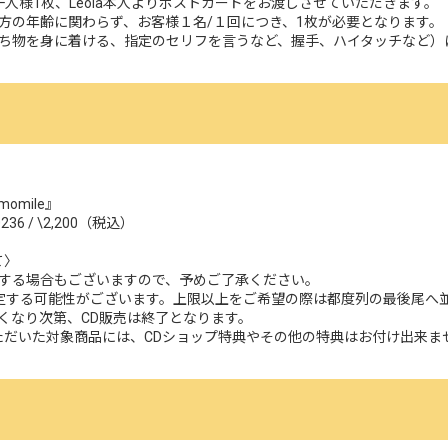
人様1枚、Leola本人よりポストカードをお渡しさせていただきます。
方の年齢に関わらず、お客様１名/１回につき、1枚が必要となります。
ち物を身に着ける、指定のセリフを言うなど、握手、ハイタッチなど）
omile』
6 / \2,200（税込）
て〉
する場合もございますので、予めご了承ください。
定する可能性がございます。上限以上をご希望の際は都度列の最後尾へ
くなり次第、CD販売は終了となります。
ただいた対象商品には、CDショップ特典やその他の特典はお付け出来ま