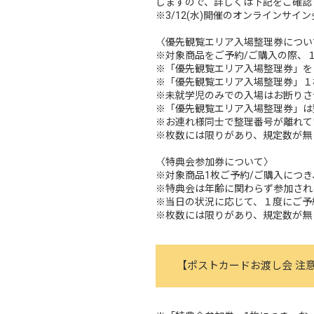
しますので、詳しくは下記をご確認
※3/12(水)開催のオンラインサ
〈優先観覧エリア入場整理券につい
※対象商品をご予約/ご購入の際、
※「優先観覧エリア入場整理券」を
※「優先観覧エリア入場整理券」１
※未就学児のみでの入場はお断りさ
※「優先観覧エリア入場整理券」は
※お連れ様同⼠で整理番号が離れて
※枚数には限りがあり、規定数が無
〈特典会参加券について〉
※対象商品1枚ご予約/ご購入につ
※特典会は年齢に関わらず参加され
※当日の状況に応じて、１度にご予
※枚数には限りがあり、規定数が無
【
ポストカードお渡し会 注