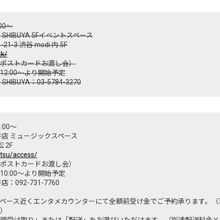
00～
SHIBUYA 5Fイベントスペース
1-3 渋谷 modi 内 5F
tk/
ポストカードお渡し会）
2:00～より開始予定
IBUYA：03-5784-3270
:00～
書店 ミュージックスペース
 2F
atsu/access/
ポストカードお渡し会）
0:00～より開始予定
092-731-7760
ペース近くエンタメカウンターにて全額前受け金でご予約承ります。（
）
頭受け取り」または「配送」をお選びいただけます。（別途配送料金￥9