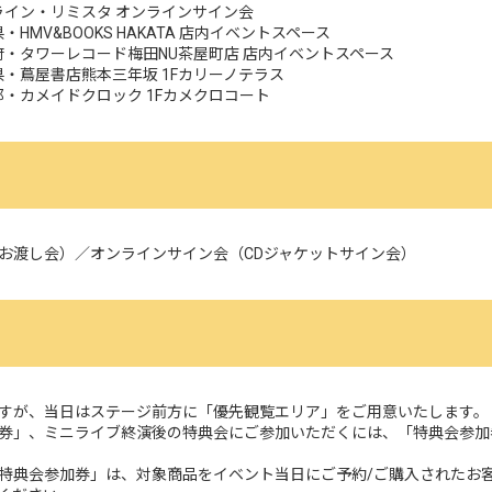
：オンライン・リミスタ オンラインサイン会
岡県・HMV&BOOKS HAKATA 店内イベントスペース
～：大阪府・タワーレコード梅田NU茶屋町店 店内イベントスペース
：熊本県・蔦屋書店熊本三年坂 1Fカリーノテラス
：東京都・カメイドクロック 1Fカメクロコート
お渡し会）／オンラインサイン会（CDジャケットサイン会）
すが、当日はステージ前方に「優先観覧エリア」をご用意いたします。
券」、ミニライブ終演後の特典会にご参加いただくには、「特典会参加
特典会参加券」は、対象商品をイベント当日にご予約/ご購入されたお