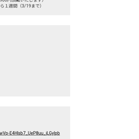
１週間（3/19まで）
a6wVp-E4HIsb7_UeP8uu_jLGylpb