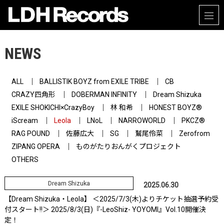
NEWS
ALL
BALLISTIK BOYZ from EXILE TRIBE
CB
CRAZY四角形
DOBERMAN INFINITY
Dream Shizuka
EXILE SHOKICHI×CrazyBoy
林 和希
HONEST BOYZ®
iScream
Leola
LNoL
NARROWORLD
PKCZ®
RAG POUND
佐藤広大
SG
鷲尾伶菜
Zerofrom
ZIPANG OPERA
ものがたりおんがくプロジェクト
OTHERS
Dream Shizuka
2025.06.30
【Dream Shizuka・Leola】 ＜2025/7/3(木)よりチケット抽選予約受
付スタート!!＞ 2025/8/3(日)『-LeoShiz- YOYOMI』Vol.10開催決
定！