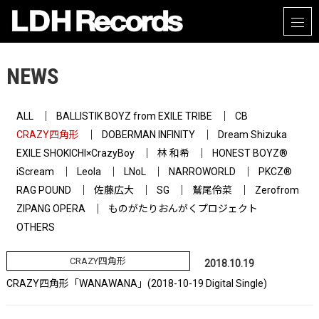
NEWS
ALL
BALLISTIK BOYZ from EXILE TRIBE
CB
CRAZY四角形
DOBERMAN INFINITY
Dream Shizuka
EXILE SHOKICHI×CrazyBoy
林 和希
HONEST BOYZ®
iScream
Leola
LNoL
NARROWORLD
PKCZ®
RAG POUND
佐藤広大
SG
鷲尾伶菜
Zerofrom
ZIPANG OPERA
ものがたりおんがくプロジェクト
OTHERS
CRAZY四角形
2018.10.19
CRAZY四角形「WANAWANA」(2018-10-19 Digital Single)