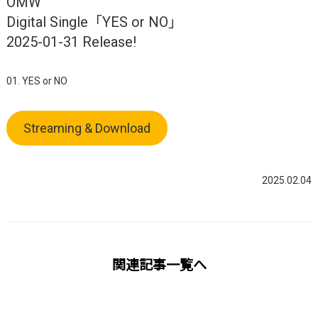
OMW
Digital Single「YES or NO」
2025-01-31 Release!
01. YES or NO
Streaming & Download
2025.02.04
関連記事一覧へ