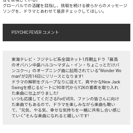
グローバルでの活躍を目指し、挑戦を続ける彼らからのメッセージ
ソングを、ドラマとあわせて是非チェックしてほしい。
PSYCHIC FEVER コメント
東海テレビ・フジテレビ系全国ネット1月期土ドラ「最高
のオバハン中島ハルコ〜マダム・イン・ちょこっとだけバ
ンコク〜」のオープニング曲に起用されている”Wonder Wo
man”が2月14日にリリースとなります!
ドラマの解釈をグループなりに捉えて、爽やかなNew Jack
Swingを感じるビートに90年代からY2Kの要素を取り入れ
た楽曲に仕上がりました!
いつも応援してくださるForEVER、ファンの皆さんに向け
た楽曲でもあるので、ドラマを楽しみながら楽曲も聴い
て、”元気、やる気、幸せな気持ちを一緒に共有し合い感じ
ていく”そんな楽曲になれると嬉しいです!