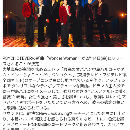
PSYCHIC FEVERの新曲「Wonder Woman」が2月14日(金)にリリー
スされることが決定！
大地真央が主演を務める土ドラ「最高のオバハン中島ハルコ〜マダ
ム・イン・ちょこっとだけバンコク 〜」(東海テレビ・フジテレビ系
全国ネット)のオープニング曲に起用されている今作は、アップテン
ポで ダンサブルなシティポップチューンな楽曲。ドラマの主人公で
ある中島ハルコをイメージして、強烈な強さ を”アスファルトに咲く
薔薇”と表現。女性の強さと美しさを讃えつつも、歌詞にはいつもア
ドバイスやサポートをいただいている方々への、彼らの感謝の想い
も歌詞に込められている。
サウンドは、軽快なNew Jack Swingをモチーフにした楽曲に仕上が
り、中島ハルコの軽快さを感じられる爽やかなビートに、色気を讃
えるスウィートなR&B調のコードワークが組み合わさり、カリスマ
性を表現している。