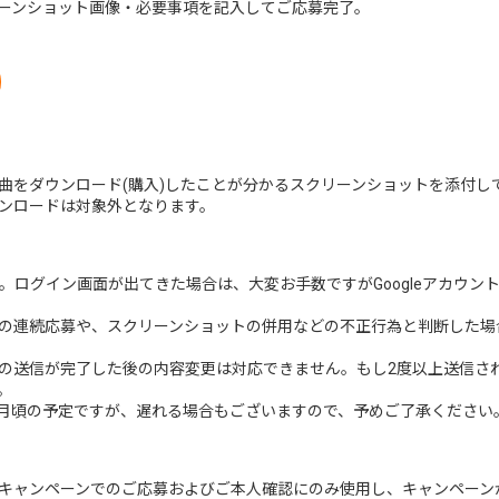
ーンショット画像・必要事項を記入してご応募完了。
曲をダウンロード(購入)したことが分かるスクリーンショットを添付し
・ダウンロードは対象外となります。
ます。ログイン画面が出てきた場合は、大変お手数ですがGoogleアカウ
の連続応募や、スクリーンショットの併用などの不正行為と判断した場
の送信が完了した後の内容変更は対応できません。もし2度以上送信さ
。
～8月頃の予定ですが、遅れる場合もございますので、予めご了承ください
キャンペーンでのご応募およびご本人確認にのみ使用し、キャンペーン