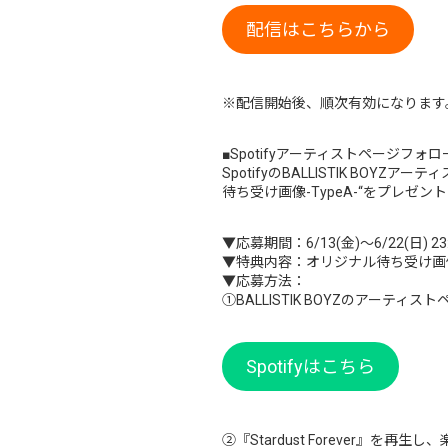
配信はこちらから
※配信開始後、順次有効になります
■Spotifyアーティストページフ
SpotifyのBALLISTIK BOY
待ち受け画像-TypeA-“をプレゼン
▼応募期間：6/13(金)～6/22(日) 23
▼特典内容：オリジナル待ち受け画像-
▼応募方法：
①BALLISTIK BOYZのアーテ
Spotifyはこちら
②『Stardust Forever』