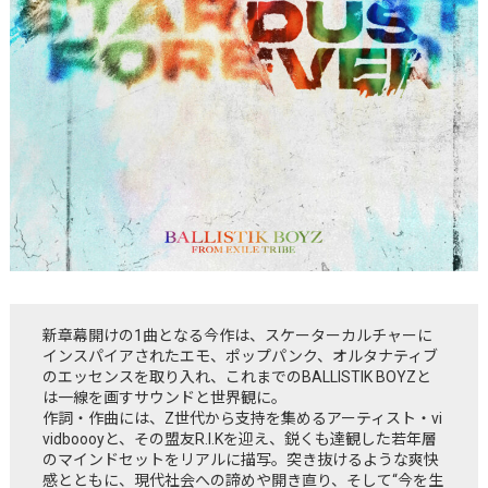
新章幕開けの1曲となる今作は、スケーターカルチャーに
インスパイアされたエモ、ポップパンク、オルタナティブ
のエッセンスを取り入れ、これまでのBALLISTIK BOYZと
は一線を画すサウンドと世界観に。
作詞・作曲には、Z世代から支持を集めるアーティスト・vi
vidboooyと、その盟友R.I.Kを迎え、鋭くも達観した若年層
のマインドセットをリアルに描写。突き抜けるような爽快
感とともに、現代社会への諦めや開き直り、そして“今を生