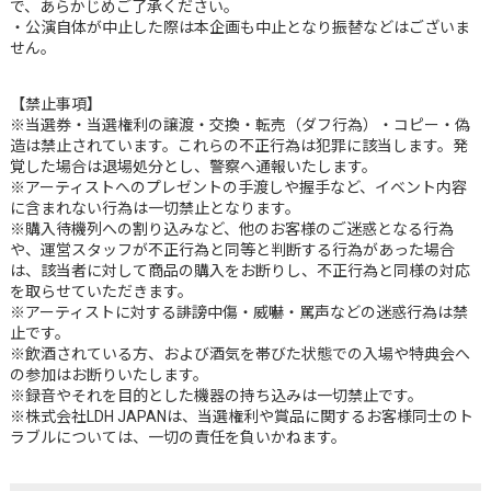
で、あらかじめご了承ください。
・公演自体が中止した際は本企画も中止となり振替などはございま
せん。
【禁止事項】
※当選券・当選権利の譲渡・交換・転売（ダフ行為）・コピー・偽
造は禁止されています。これらの不正行為は犯罪に該当します。発
覚した場合は退場処分とし、警察へ通報いたします。
※アーティストへのプレゼントの手渡しや握手など、イベント内容
に含まれない行為は一切禁止となります。
※購入待機列への割り込みなど、他のお客様のご迷惑となる行為
や、運営スタッフが不正行為と同等と判断する行為があった場合
は、該当者に対して商品の購入をお断りし、不正行為と同様の対応
を取らせていただきます。
※アーティストに対する誹謗中傷・威嚇・罵声などの迷惑行為は禁
止です。
※飲酒されている方、および酒気を帯びた状態での入場や特典会へ
の参加はお断りいたします。
※録音やそれを目的とした機器の持ち込みは一切禁止です。
※株式会社LDH JAPANは、当選権利や賞品に関するお客様同士のト
ラブルについては、一切の責任を負いかねます。