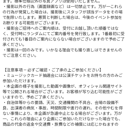
ます。標準仕様以外の写真アプリは使用いたしません。
・撮影以外の行為（画面録画など）は一切禁止です。万が一これら
の行為が発覚した場合は、撮影後にスタッフが該当データをその場
で削除いたします。悪質と判断した場合は、今後のイベント参加を
お断りする可能性がございます。
・撮影会ご招待へのご案内順は、受付にお越し頂いた順番ではな
く、受付時にランダムにてご案内番号を発行致します。1番最初に受
付されても1番目のご案内にならない場合がございますので予めご了
承ください。
・撮影は一回のみです。いかなる理由でも撮り直しはできませんの
でご注意ください。
【注意事項 — 必ずご確認・ご了承の上ご参加ください】
・ミュージックカード抽選会には公演チケットをお持ちの方のみご
参加いただけます。
・本企画の様子を撮影した動画や画像が、オフィシャル関連サイト
等で公開される場合がございます。お客様が写り込む可能性がござ
いますので、予めご了承ください。
・自治体等からの要請、天災、交通機関の不具合、会場の設備不
良、出演者の病気・事故、時間制限や進行の遅れ、その他やむを得
ない事情により、本企画が急遽中止となる場合がございます。万が
一、これらの理由により企画にご参加いただけなかった場合でも、
商品の代金の返金や交通費・旅費などの補償には応じかねますの