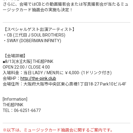
さらに、会場ではCBとの動画撮影会または写真撮影会が当たるミュ
ージックカード抽選会の実施も決定！
【スペシャルゲスト出演アーティスト】
・CB (三代目 J SOUL BROTHERS)
・SWAY (DOBERMAN INFINITY)
【会場詳細】
■8/13(水)[大阪] THE超PINK
OPEN 22:00 / CLOSE 4:00
入場料金：当日 LADY / MEN共に ￥4,000- (1ドリンク付き)
会場HP：
http://the-pink.club
会場住所：大阪府大阪市中央区東心斎橋1丁目18-27 Park10ビル4F
[Information]
THE超PINK
TEL：06-6251-6677
※以下は、ミュージックカード抽選会に関するご案内です。