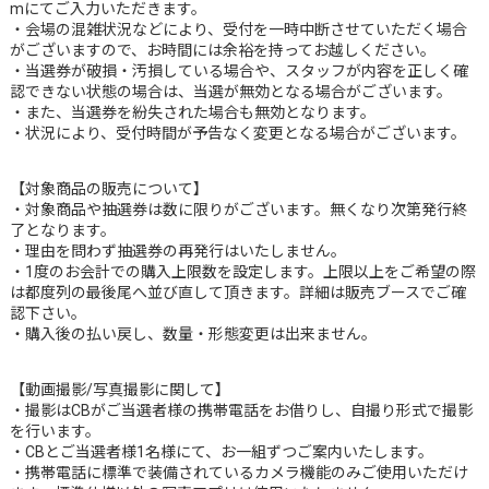
mにてご入力いただきます。
・会場の混雑状況などにより、受付を一時中断させていただく場合
がございますので、お時間には余裕を持ってお越しください。
・当選券が破損・汚損している場合や、スタッフが内容を正しく確
認できない状態の場合は、当選が無効となる場合がございます。
・また、当選券を紛失された場合も無効となります。
・状況により、受付時間が予告なく変更となる場合がございます。
【対象商品の販売について】
・対象商品や抽選券は数に限りがございます。無くなり次第発行終
了となります。
・理由を問わず抽選券の再発行はいたしません。
・1度のお会計での購入上限数を設定します。上限以上をご希望の際
は都度列の最後尾へ並び直して頂きます。詳細は販売ブースでご確
認下さい。
・購入後の払い戻し、数量・形態変更は出来ません。
【動画撮影/写真撮影に関して】
・撮影はCBがご当選者様の携帯電話をお借りし、自撮り形式で撮影
を行います。
・CBとご当選者様1名様にて、お一組ずつご案内いたします。
・携帯電話に標準で装備されているカメラ機能のみご使用いただけ