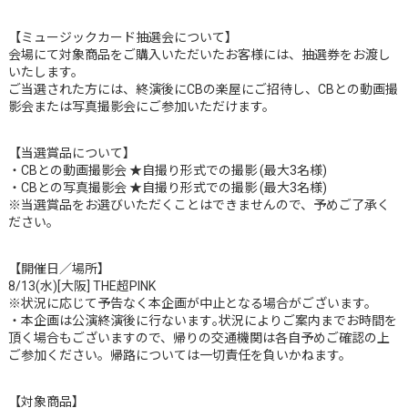
【ミュージックカード抽選会について】
会場にて対象商品をご購入いただいたお客様には、抽選券をお渡し
いたします。
ご当選された方には、終演後にCBの楽屋にご招待し、CBとの動画撮
影会または写真撮影会にご参加いただけます。
【当選賞品について】
・CBとの動画撮影会 ★自撮り形式での撮影 (最大3名様)
・CBとの写真撮影会 ★自撮り形式での撮影 (最大3名様)
※当選賞品をお選びいただくことはできませんので、予めご了承く
ださい。
【開催日／場所】
8/13(水)[大阪] THE超PINK
※状況に応じて予告なく本企画が中止となる場合がございます。
・本企画は公演終演後に行ないます｡状況によりご案内までお時間を
頂く場合もございますので、帰りの交通機関は各自予めご確認の上
ご参加ください。帰路については一切責任を負いかねます。
【対象商品】