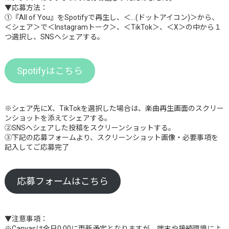
▼応募方法：
①『All of You』をSpotifyで再生し、＜…(ドットアイコン)＞から、
＜シェア＞で＜Instagramトーク＞、＜TikTok＞、＜X＞の中から１
つ選択し、SNSへシェアする。
Spotifyはこちら
※シェア先にX、TikTokを選択した場合は、楽曲再生画面のスクリー
ンショットを添えてシェアする。
②SNSへシェアした投稿をスクリーンショットする。
③下記の応募フォームより、スクリーンショット画像・必要事項を
記入してご応募完了
応募フォームはこちら
▼注意事項：
※Canvasは全日0:00に更新予定となりますが、端末や接続環境によ