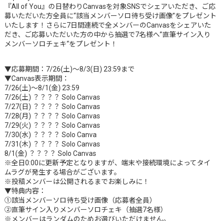
『All of You』の日替わりCanvasを対象SNSでシェアいただき、ご応
募いただいた方全員に“該当メンバーソロ待ち受け画像”をプレゼント
いたします！さらに7日間連続で全メンバーのCanvasをシェアいた
だき、ご応募いただいた方の中から抽選で7名様へ”直筆サイン入り
メンバーソロチェキ“をプレゼント！
▼応募期間：7/26(土)～8/3(日) 23:59まで
▼Canvas表示期間：
7/26(土)～8/1(金) 23:59
7/26(土) ？？？？ Solo Canvas
7/27(日) ？？？？ Solo Canvas
7/28(月) ？？？？ Solo Canvas
7/29(火) ？？？？ Solo Canvas
7/30(水) ？？？？ Solo Canva
7/31(木) ？？？？ Solo Canvas
8/1(金) ？？？？ Solo Canvas
※全日0:00に更新予定となりますが、端末や接続環境によってタイ
ムラグが発生する場合がございます。
※投稿メンバーは公開されるまでお楽しみに！
▼特典内容：
①該当メンバーソロ待ち受け画像（応募者全員）
②直筆サイン入りメンバーソロチェキ（抽選7名様）
※メンバーはランダムのためお選びいただけません。