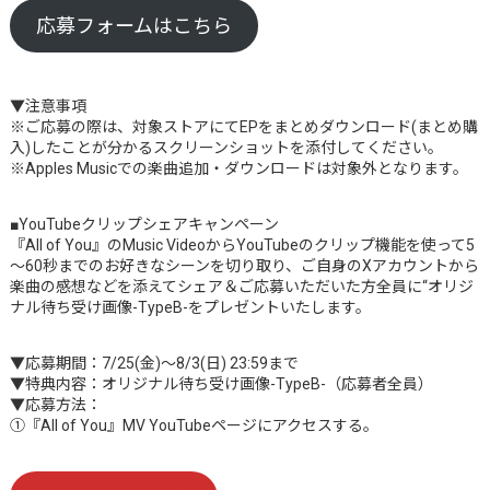
応募フォームはこちら
▼注意事項
※ご応募の際は、対象ストアにてEPをまとめダウンロード(まとめ購
入)したことが分かるスクリーンショットを添付してください。
※Apples Musicでの楽曲追加・ダウンロードは対象外となります。
■YouTubeクリップシェアキャンペーン
『All of You』のMusic VideoからYouTubeのクリップ機能を使って5
～60秒までのお好きなシーンを切り取り、ご自身のXアカウントから
楽曲の感想などを添えてシェア＆ご応募いただいた方全員に“オリジ
ナル待ち受け画像-TypeB-をプレゼントいたします。
▼応募期間：7/25(金)～8/3(日) 23:59まで
▼特典内容：オリジナル待ち受け画像-TypeB-（応募者全員）
▼応募方法：
①『All of You』MV YouTubeページにアクセスする。