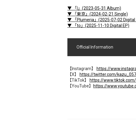
▼ 「I」(2023-05-31 Album)
▼ 「東京」(2024-02-21 Single)
▼ 「Plumeria」(2025-07-02 Digital 
▼ 「to」(2025-11-10 Digital EP)
Official Information
【Instagram】
https://www.instagr
【X】
https://twitter.com/kazu_05
【TikTok】
https://www.tiktok.co
【YouTube】
https://www.youtube