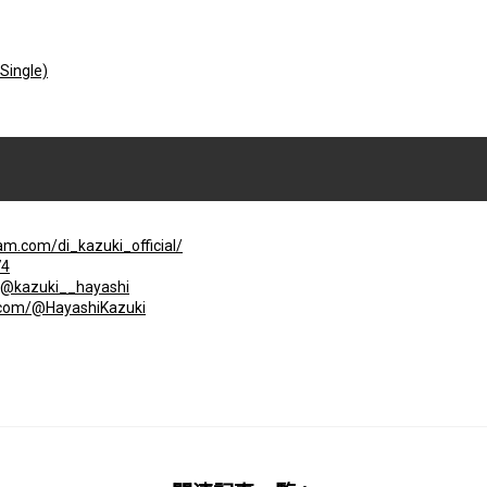
Single)
am.com/di_kazuki_official/
74
m/@kazuki__hayashi
.com/@HayashiKazuki