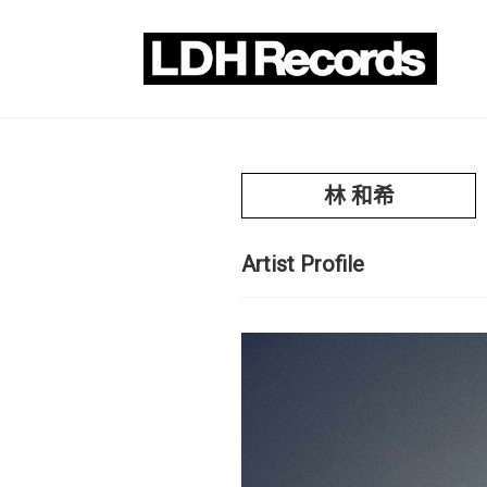
林 和希
Artist Profile