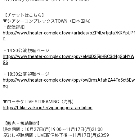
【チケットはこちら】
▼シアターコンプレックスTOWN（日本国内）
・配信詳細
https://www.theater-complex.town/articles/pZP4Lvrtjqta7KRYpUPf
D
・14:30公演 視聴ページ
https://www.theater-complex.town/ppv/eMdD35jrHBC3d4gGqHYW
G6
・18:30公演 視聴ページ
https://www.theater-complex.town/ppv/owBmsAfahZA4Fo5ct6Ew
oq
▼ローチケ LIVE STREAMING（海外）
https://l-tike.zaiko.io/e/zipangopera-ambition
【販売・視聴期間】
販売期間：10月27日(月)19:00〜11月17日(月)21:00
見逃し視聴期間：LIVE配信終了後〜11月17日(月)23:59