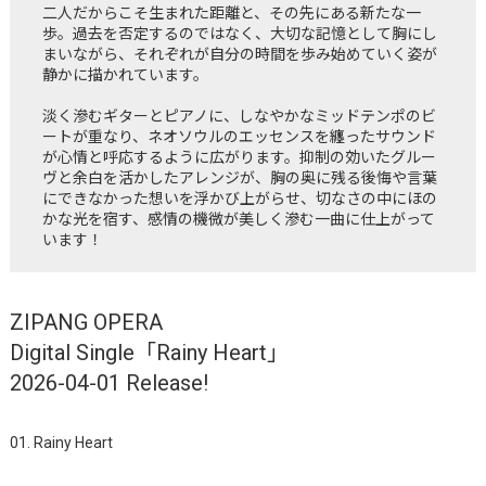
二人だからこそ生まれた距離と、その先にある新たな一
歩。過去を否定するのではなく、大切な記憶として胸にし
まいながら、それぞれが自分の時間を歩み始めていく姿が
静かに描かれています。
淡く滲むギターとピアノに、しなやかなミッドテンポのビ
ートが重なり、ネオソウルのエッセンスを纏ったサウンド
が心情と呼応するように広がります。抑制の効いたグルー
ヴと余白を活かしたアレンジが、胸の奥に残る後悔や言葉
にできなかった想いを浮かび上がらせ、切なさの中にほの
かな光を宿す、感情の機微が美しく滲む一曲に仕上がって
います！
ZIPANG OPERA
Digital Single「Rainy Heart」
2026-04-01 Release!
01. Rainy Heart