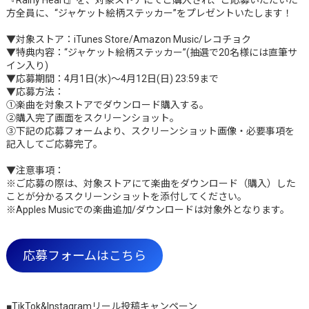
『Rainy Heart』を、対象ストアにてご購入され、ご応募いただいた
方全員に、“ジャケット絵柄ステッカー”をプレゼントいたします！
▼対象ストア：iTunes Store/Amazon Music/レコチョク
▼特典内容：“ジャケット絵柄ステッカー”(抽選で20名様には直筆サ
イン入り)
▼応募期間：4月1日(水)～4月12日(日) 23:59まで
▼応募方法：
①楽曲を対象ストアでダウンロード購入する。
②購入完了画面をスクリーンショット。
③下記の応募フォームより、スクリーンショット画像・必要事項を
記入してご応募完了。
▼注意事項：
※ご応募の際は、対象ストアにて楽曲をダウンロード（購入）した
ことが分かるスクリーンショットを添付してください。
※Apples Musicでの楽曲追加/ダウンロードは対象外となります。
応募フォームはこちら
■TikTok&Instagramリール投稿キャンペーン