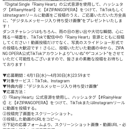
『Digital Single『Rainy Heart』の公式音源を使用して、ハッシュタ
グ【#RainyHeart】と【#ZIPANGOPERA】をつけて、TikTokもしく
はInstagramリールに動画をご投稿のうえ、ご応募いただいた方全員
に、“デジタルメッセージ入り待ち受け画像”をプレゼントいたしま
す！
ダンスチャレンジはもちろん、雨の日の思い出や大切な瞬間、心に
残る一場面を、TikTokで配信中の「Rainy Heart」音源とともに投稿
してください！動画投稿だけでなく、写真のスライドショー形式で
の投稿も大歓迎です！さらに、投稿いただいた動画の中から、ZIPA
NG OPERA公式TikTokアカウントより”いいね”や”コメント”をさせて
いただく可能性もございますので、皆さまの素敵な投稿をお待ちし
ております！
▼応募期間：4月1日(水)～4月30日(木)23:59まで
▼対象サービス：TikTok、Instagram
▼特典内容：“デジタルメッセージ入り待ち受け画像”
▼応募方法：
①『Rainy Heart』公式音源を使用し、ハッシュタグ【#RainyHear
t】と【#ZIPANGOPERA】をつけて、TikTokまたはInstagramリール
に動画を投稿する。
②投稿完了画面をスクリーンショット。
③投稿した動画のURLをコピー。
④下記の応募フォームより、スクリーンショット画像・動画URL・必