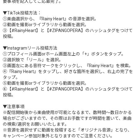
要事項を記入してご応募完了。
▼TikTok投稿方法：
①楽曲選択から、『Rainy Heart』の音源を選択。
②動画を撮影orライブラリから動画を選択。
③【#RainyHeart】と【#ZIPANGOPERA】のハッシュタグをつけて
投稿。
▼Instagramリール投稿方法
①プロフィール画面orホーム画面左上の「+」ボタンをタップ。
②選択肢で「リール」を選択。
③画面左にある音符マークをクリックし、『Rainy Heart』を検索。
④『Rainy Heart』をタップし、好きな箇所を選択し、右上の完了を
タップ。
⑤動画を撮影orライブラリから動画を選択。
⑥【#RainyHeart】と【#ZIPANGOPERA】のハッシュタグをつけて
投稿。
▼注意事項
※配信開始後から楽曲使用が可能となるまで、数時間～数日かかる
場合がございますので、その際はお手数ですが時間を置いて、楽曲
の検索/選択をお願いいたします。
※音源を選択せずに動画を投稿すると「オリジナル音源」となり、
キャンペーン参加対象外となりますのでご注意ください。