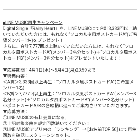
■LINE MUSIC再生キャンペーン
Digital Single『Rainy Heart』を、LINE MUSICにて合計3,333回以上聴
いていただいた方には、もれなく“ソロカルタ風ポストカードA”(ご希
望メンバー1名)をプレゼント！
さらに、合計7,777回以上聴いていただいた方には、もれなく“ソロ
カルタ風ポストカードA”(メンバー3名分セット)＋“ソロカルタ風ポス
トカードB”(メンバー3名分セット)をプレゼントいたします！
▼応募期間：4月1日(水)～5月4日(月)23:59まで
▼特典内容：
＜A賞＞3,333回以上再生：“ソロカルタ風ポストカードA”(ご希望メ
ンバー1名)
＜B賞＞7,777回以上再生：“ソロカルタ風ポストカードA”(メンバー3
名分セット)＋“ソロカルタ風ポストカードB”(メンバー3名分セット)
※ポストカードA/Bの各絵柄は追ってご案内させていただきます。
▼応募方法：
①LINE MUSICの有料会員になる。
②上記対象楽曲を規定回数聴いてください！
③LINE MUSICアプリ内の［ランキング］→ [お名前TOP 50] にて再生
回数を確認しスクリーンショット。