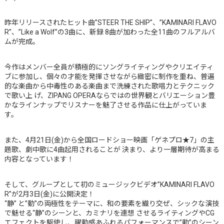
昨年リリースされたヒット曲”STEER THE SHIP”、”KAMINARI FLAVO
R”、”Like a Wolf”の3曲に、新録 8曲が加わった全11曲のフルアルバ
ムが完成。
今作はメンバー全員が積極的にソングライティングやクリエイティ
ブに参加し、個々の才能を発揮させながら緻密に制作を重ね、普遍
的な楽曲から中毒性のある楽曲まで洗練された歌唱力とテクニック
で歌い上 げ、ZIPANG OPERAならではの世界観とバリエーション豊
かなラインナップでリスナーを魅了させる作品に仕上がっていま
す。
また、4月21日(金)から全国ロードショー映画「ゲネプロ★7」の主
題歌、劇中歌に4曲起用されることが 決まり、より一層期待が高まる
内容となっています！
そして、グループとして初のミュージックビデオ”KAMINARI FLAVO
R”が2月3日(金)に公開決定！
“静” と”動”の両極性をテーマに、和の要素を織り交ぜ、シックな演技
で魅せる“静”のシーンと、カミナリを連想 させるライティングやCG
エフェクトを駆使し、躍動感あふれるパフォーマンスで”動”のシーン