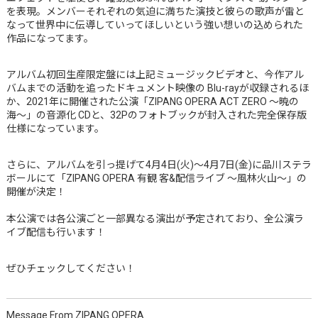
を表現。メンバーそれぞれの気迫に満ちた演技と彼らの歌声が雷と
なって世界中に伝導していってほしいという強い想いの込められた
作品になってます。
アルバム初回生産限定盤には上記ミュージックビデオと、今作アル
バムまでの活動を追ったドキュメント映像の Blu-rayが収録されるほ
か、2021年に開催された公演「ZIPANG OPERA ACT ZERO 〜暁の
海〜」の音源化 CDと、32Pのフォトブックが封入された完全保存版
仕様になっています。
さらに、アルバムを引っ提げて4月4日(火)〜4月7日(金)に品川ステラ
ボールにて「ZIPANG OPERA 有観 客&配信ライブ 〜風林火山〜」の
開催が決定！
本公演では各公演ごと一部異なる演出が予定されており、全公演ラ
イブ配信も行います！
ぜひチェックしてください！
Message From ZIPANG OPERA