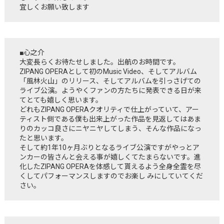
宜しくお願い致します
■心之介
大変⻑らくお待たせしました。出航のお時間です。
ZIPANG OPERAとして初のMusic Video、そしてアルバム
「風林火山」のリリース、そしてアルバムを引っさげての
ライブ公演。ようやくファンの方たちに発表できる日が来
てとても嬉しく思います。
どれもZIPANG OPERAクオリティで仕上がっていて、アー
ティスト側である僕も出来上がった作品を見返してはあま
りのカッコ良さにニヤニヤしてしまう、そんな作品になっ
たと思います。
そして約1年10ヶ月ぶりとなるライブ公演ですがやっとア
ンカーの皆さんと会える事が嬉しくてたまらないです。進
化したZIPANG OPERAを体感して貰えるよう全身全霊を尽
くしてパフォーマンスしますのでお楽し みにしていてくだ
さい。