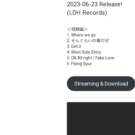
2023-06-23 Release!
(LDH Records)
＜収録曲＞
1. Where we go
2. そんぐらいの事だぜ
3. Get it
4. West Side Story
5. OK All right / Fake Love
6. Flying Spur
Streaming & Download