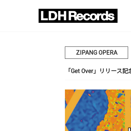
ZIPANG OPERA
「Get Over」リリー