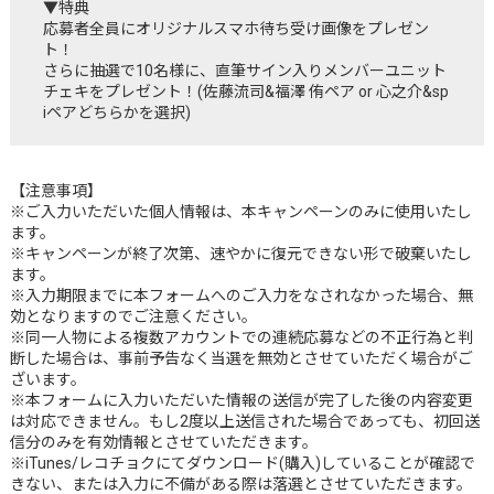
▼特典
応募者全員にオリジナルスマホ待ち受け画像をプレゼン
ト！
さらに抽選で10名様に、直筆サイン入りメンバーユニット
チェキをプレゼント！(佐藤流司&福澤 侑ペア or 心之介&sp
iペアどちらかを選択)
【注意事項】
※ご入力いただいた個人情報は、本キャンペーンのみに使用いたし
ます。
※キャンペーンが終了次第、速やかに復元できない形で破棄いたし
ます。
※入力期限までに本フォームへのご入力をなされなかった場合、無
効となりますのでご注意ください。
※同一人物による複数アカウントでの連続応募などの不正行為と判
断した場合は、事前予告なく当選を無効とさせていただく場合がご
ざいます。
※本フォームに入力いただいた情報の送信が完了した後の内容変更
は対応できません。もし2度以上送信された場合であっても、初回送
信分のみを有効情報とさせていただきます。
※iTunes/レコチョクにてダウンロード(購入)していることが確認で
きない、または入力に不備がある際は落選とさせていただきます。