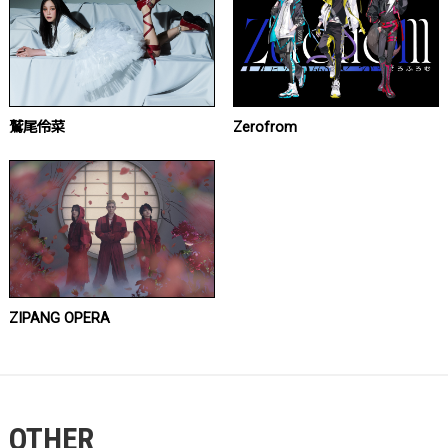
鷲尾伶菜
Zerofrom
ZIPANG OPERA
OTHER