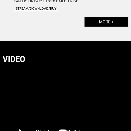
BALLISTIK BOYZ from EXILE TRIBE
鷲尾
STREAM/DOWNLOAD/BUY
STR
MORE >
VIDEO