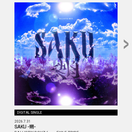
DIGITAL SINGLE
DIG
2026.7.31
2026.
SAKU -朔-
Unde