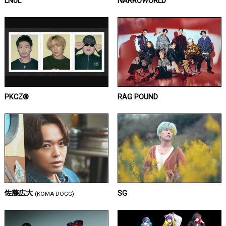
LNoL
NARROWORLD
PKCZ®
RAG POUND
佐藤広大
SG
(KOMA DOGG)