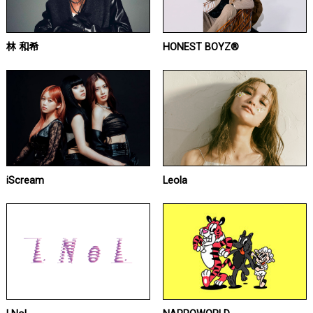
林 和希
HONEST BOYZ®
iScream
Leola