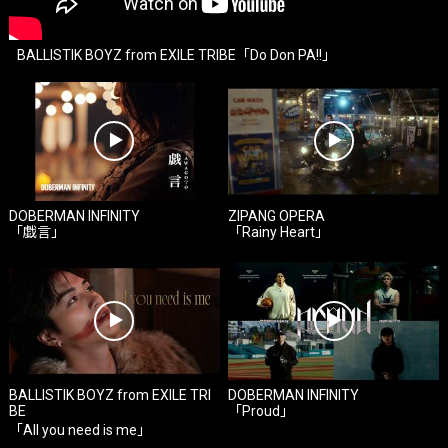
BALLISTIK BOYZ from EXILE TRIBE「Do Don PA!!」
DOBERMAN INFINITY
ZIPANG OPERA
「戯言」
「Rainy Heart」
BALLISTIK BOYZ from EXILE TRI
DOBERMAN INFINITY
BE
「Proud」
「All you need is me」