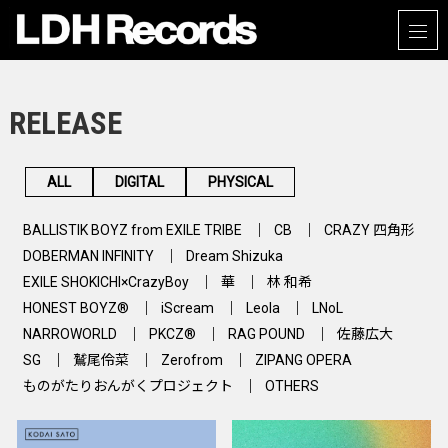
RELEASE
ALL
DIGITAL
PHYSICAL
BALLISTIK BOYZ from EXILE TRIBE
CB
CRAZY 四角形
DOBERMAN INFINITY
Dream Shizuka
EXILE SHOKICHI×CrazyBoy
華
林 和希
HONEST BOYZ®
iScream
Leola
LNoL
NARROWORLD
PKCZ®
RAG POUND
佐藤広大
SG
鷲尾伶菜
Zerofrom
ZIPANG OPERA
ものがたりおんがくプロジェクト
OTHERS