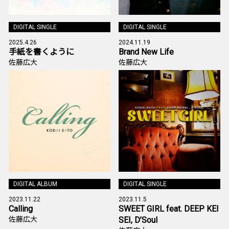
DIGITAL SINGLE
DIGITAL SINGLE
2025.4.26
2024.11.19
手紙を書くように
Brand New Life
佐藤広大
佐藤広大
DIGITAL ALBUM
DIGITAL SINGLE
2023.11.22
2023.11.5
Calling
SWEET GIRL feat. DEEP KEI
佐藤広大
SEI, D’Soul