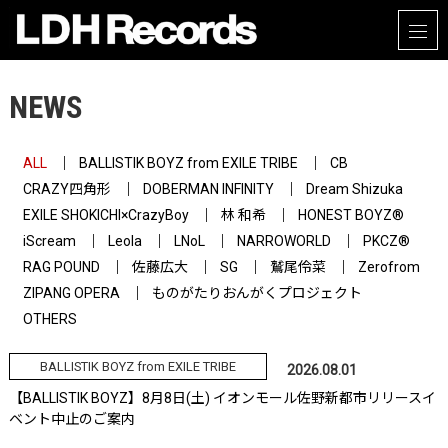
NEWS
ALL
BALLISTIK BOYZ from EXILE TRIBE
CB
CRAZY四角形
DOBERMAN INFINITY
Dream Shizuka
EXILE SHOKICHI×CrazyBoy
林 和希
HONEST BOYZ®
iScream
Leola
LNoL
NARROWORLD
PKCZ®
RAG POUND
佐藤広大
SG
鷲尾伶菜
Zerofrom
ZIPANG OPERA
ものがたりおんがくプロジェクト
OTHERS
BALLISTIK BOYZ from EXILE TRIBE
2026.08.01
【BALLISTIK BOYZ】8月8日(土) イオンモール佐野新都市リリースイ
ベント中止のご案内