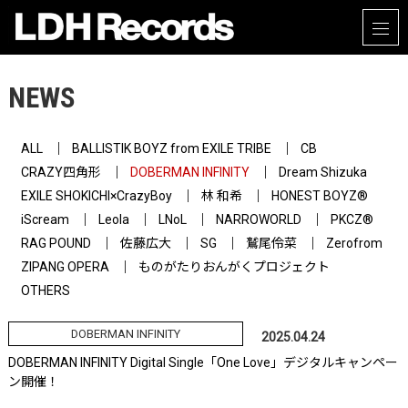
NEWS
ALL
BALLISTIK BOYZ from EXILE TRIBE
CB
CRAZY四角形
DOBERMAN INFINITY
Dream Shizuka
EXILE SHOKICHI×CrazyBoy
林 和希
HONEST BOYZ®
iScream
Leola
LNoL
NARROWORLD
PKCZ®
RAG POUND
佐藤広大
SG
鷲尾伶菜
Zerofrom
ZIPANG OPERA
ものがたりおんがくプロジェクト
OTHERS
DOBERMAN INFINITY
2025.04.24
DOBERMAN INFINITY Digital Single「One Love」デジタルキャンペー
ン開催！