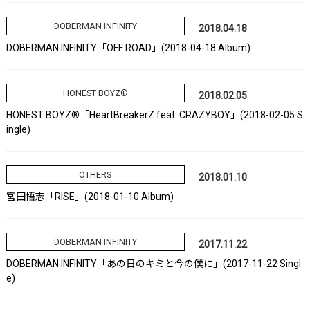
DOBERMAN INFINITY
2018.04.18
DOBERMAN INFINITY「OFF ROAD」(2018-04-18 Album)
HONEST BOYZ®
2018.02.05
HONEST BOYZ®「HeartBreakerZ feat. CRAZYBOY」(2018-02-05 S
ingle)
OTHERS
2018.01.10
宮田悟志「RISE」(2018-01-10 Album)
DOBERMAN INFINITY
2017.11.22
DOBERMAN INFINITY「あの日のキミと今の僕に」(2017-11-22 Singl
e)