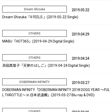
Dream Shizuka
2019.05.22
Dream Shizuka「4 FEELS.」(2019-05-22 Single)
OTHERS
2019.04.29
MABU「HOT365」(2019-04-29 Digital Single)
OTHERS
2019.04.24
浜田真理子「天使のはしご」(2019-04-24 Digital Single)
DOBERMAN INFINITY
2019.03.27
DOBERMAN INFINITY「DOBERMAN INFINITY 2018 DOGG YEAR ～FUL
L THROTTLE～ in 日本武道館」(2019-03-27 Blu-ray & DVD)
OTHERS