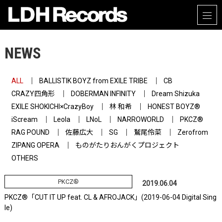
NEWS
ALL
BALLISTIK BOYZ from EXILE TRIBE
CB
CRAZY四角形
DOBERMAN INFINITY
Dream Shizuka
EXILE SHOKICHI×CrazyBoy
林 和希
HONEST BOYZ®
iScream
Leola
LNoL
NARROWORLD
PKCZ®
RAG POUND
佐藤広大
SG
鷲尾伶菜
Zerofrom
ZIPANG OPERA
ものがたりおんがくプロジェクト
OTHERS
PKCZ®
2019.06.04
PKCZ®「CUT IT UP feat. CL & AFROJACK」(2019-06-04 Digital Sing
le)