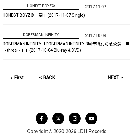
HONEST BOYZ®
2017.11.07
HONEST BOYZ®「要!」(2017-11-07 Single)
DOBERMAN INFINITY
2017.10.04
DOBERMAN INFINITY「DOBERMAN INFINITY 3周年特別記念公演 「III
～three～」」(2017-10-04 Blu-ray & DVD)
« First
< BACK
...
...
NEXT >
Copyright © 2020-2026 LDH Records