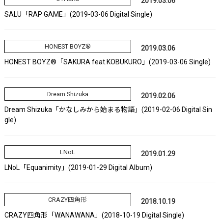
2019.03.06
SALU「RAP GAME」(2019-03-06 Digital Single)
HONEST BOYZ®
2019.03.06
HONEST BOYZ®「SAKURA feat.KOBUKURO」(2019-03-06 Single)
Dream Shizuka
2019.02.06
Dream Shizuka「かなしみから始まる物語」(2019-02-06 Digital Sin
gle)
LNoL
2019.01.29
LNoL「Equanimity」(2019-01-29 Digital Album)
CRAZY四角形
2018.10.19
CRAZY四角形「WANAWANA」(2018-10-19 Digital Single)