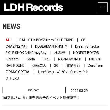
NEWS
ALL
BALLISTIK BOYZ from EXILE TRIBE
CB
CRAZY四角形
DOBERMAN INFINITY
Dream Shizuka
EXILE SHOKICHI×CrazyBoy
林 和希
HONEST BOYZ®
iScream
Leola
LNoL
NARROWORLD
PKCZ®
RAG POUND
佐藤広大
SG
鷲尾伶菜
Zerofrom
ZIPANG OPERA
ものがたりおんがくプロジェクト
OTHERS
iScream
2022.03.29
1stアルバム『i』発売記念予約イベント開催決定！