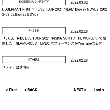
DOBERMAN INFINITY
2022.03.02
DOBERMAN INFINITY「LIVE TOUR 2021 “HERE” Blu-ray & DVD」(202
2-03-02 Blu-ray & DVD)
PKCZ®
2022.02.28
「EXILE TRIBE LIVE TOUR 2021 “RISING SUN TO THE WORLD”」で披
露した「GLAMOROUS」LIVE初パフォーマンスがYouTubeで公開！
OTHERS
2022.02.28
メディア出演情報
« First
< BACK
...
...
...
NEXT >
Last »