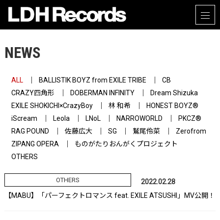
NEWS
ALL
BALLISTIK BOYZ from EXILE TRIBE
CB
CRAZY四角形
DOBERMAN INFINITY
Dream Shizuka
EXILE SHOKICHI×CrazyBoy
林 和希
HONEST BOYZ®
iScream
Leola
LNoL
NARROWORLD
PKCZ®
RAG POUND
佐藤広大
SG
鷲尾伶菜
Zerofrom
ZIPANG OPERA
ものがたりおんがくプロジェクト
OTHERS
OTHERS
2022.02.28
【MABU】「パーフェクトロマンス feat. EXILE ATSUSHI」MV公開！