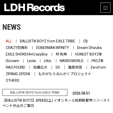
NEWS
ALL
BALLISTIK BOYZ from EXILE TRIBE
CB
CRAZY四角形
DOBERMAN INFINITY
Dream Shizuka
EXILE SHOKICHI×CrazyBoy
林 和希
HONEST BOYZ®
iScream
Leola
LNoL
NARROWORLD
PKCZ®
RAG POUND
佐藤広大
SG
鷲尾伶菜
Zerofrom
ZIPANG OPERA
ものがたりおんがくプロジェクト
OTHERS
BALLISTIK BOYZ from EXILE TRIBE
2026.08.01
【BALLISTIK BOYZ】8月8日(土) イオンモール佐野新都市リリースイ
ベント中止のご案内