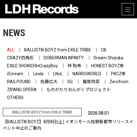
NEWS
ALL
BALLISTIK BOYZ from EXILE TRIBE
CB
CRAZY四角形
DOBERMAN INFINITY
Dream Shizuka
EXILE SHOKICHI×CrazyBoy
林 和希
HONEST BOYZ®
iScream
Leola
LNoL
NARROWORLD
PKCZ®
RAG POUND
佐藤広大
SG
鷲尾伶菜
Zerofrom
ZIPANG OPERA
ものがたりおんがくプロジェクト
OTHERS
BALLISTIK BOYZ from EXILE TRIBE
2026.08.01
【BALLISTIK BOYZ】8月8日(土) イオンモール佐野新都市リリースイ
ベント中止のご案内